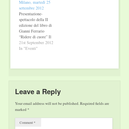
Milano, martedì 25
settembre 2012
Presentazione-
spettacolo della II
edizione del libro di
Gianni Ferrario
“Ridere di cuore” Il
potere terapeutico
21st September 2012
della risata Tecniche
In "Eventi"
Nuove Martedì 25
settembre 2012 ore
21.00 LIBRERIA
MONDADORI Via
Marghera, 28 Milano
Un cuore capace di
ridere è un cuore
Leave a Reply
allenato a vedere le
cose più profonde
Your email address will not be published.
Required fields are
della vita. L’autore
marked
*
tratterà…
Comment
*