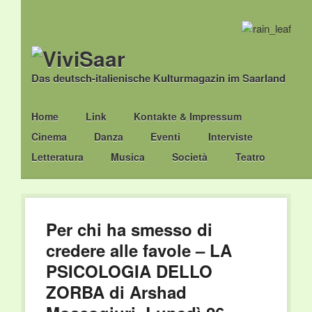
Das deutsch-italienische Kulturmagazin im Saarland
Main menu
Skip
Home
Link
Kontakte & Impressum
to
Cinema
Danza
Eventi
Interviste
content
Letteratura
Musica
Società
Teatro
Per chi ha smesso di
credere alle favole – LA
PSICOLOGIA DELLO
ZORBA di Arshad