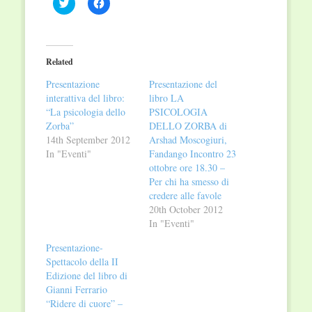
Click
Click
to
to
share
share
on
on
Twitter
Facebook
(Opens
(Opens
in
in
Related
new
new
window)
window)
Presentazione
Presentazione del
interattiva del libro:
libro LA
“La psicologia dello
PSICOLOGIA
Zorba”
DELLO ZORBA di
14th September 2012
Arshad Moscogiuri,
In "Eventi"
Fandango Incontro 23
ottobre ore 18.30 –
Per chi ha smesso di
credere alle favole
20th October 2012
In "Eventi"
Presentazione-
Spettacolo della II
Edizione del libro di
Gianni Ferrario
“Ridere di cuore” –