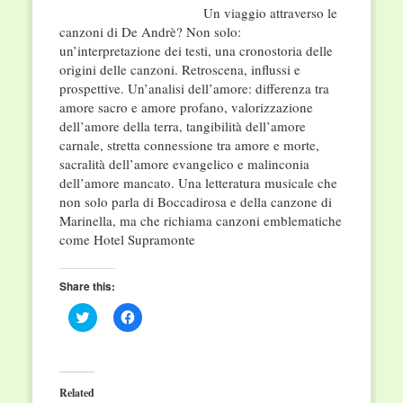
Un viaggio attraverso le
canzoni di De Andrè? Non solo:
un’interpretazione dei testi, una cronostoria delle
origini delle canzoni. Retroscena, influssi e
prospettive. Un’analisi dell’amore: differenza tra
amore sacro e amore profano, valorizzazione
dell’amore della terra, tangibilità dell’amore
carnale, stretta connessione tra amore e morte,
sacralità dell’amore evangelico e malinconia
dell’amore mancato. Una letteratura musicale che
non solo parla di Boccadirosa e della canzone di
Marinella, ma che richiama canzoni emblematiche
come Hotel Supramonte
Share this:
Click
Click
to
to
share
share
on
on
Twitter
Facebook
(Opens
(Opens
in
in
Related
new
new