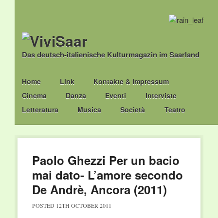
Das deutsch-italienische Kulturmagazin im Saarland
Main menu
Skip
Home
Link
Kontakte & Impressum
to
Cinema
Danza
Eventi
Interviste
content
Letteratura
Musica
Società
Teatro
Paolo Ghezzi Per un bacio
mai dato- L’amore secondo
De Andrè, Ancora (2011)
POSTED
12TH OCTOBER 2011