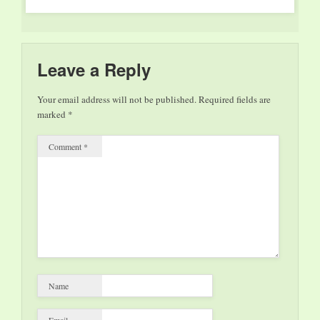
certezza è impossibile
e alquanto infantile:
un’unione di
sentimenti, di
chimica, di fattori che
Leave a Reply
influenzano la…
Your email address will not be published.
Required fields are
marked
*
Comment
*
Name