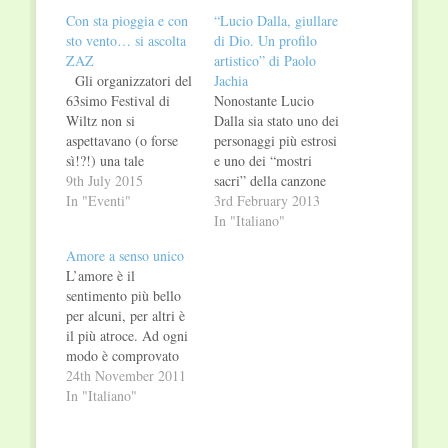
window)
window)
Con sta pioggia e con
“Lucio Dalla, giullare
sto vento… si ascolta
di Dio. Un profilo
ZAZ
artistico” di Paolo
Gli organizzatori del
Jachia
63simo Festival di
Nonostante Lucio
Wiltz non si
Dalla sia stato uno dei
aspettavano (o forse
personaggi più estrosi
sì!?!) una tale
e uno dei “mostri
risonanza per il
9th July 2015
sacri” della canzone
concerto della
In "Eventi"
d’autore italiana, la
3rd February 2013
trentacinquenne artista
produzione letteraria
In "Italiano"
francese, ZAZ, che
sulla sua figura e sulla
Amore a senso unico
nel 2010 debuttò con
sua arte è così ridotta
L’amore è il
la sua JE VEUX che,
da farlo apparire quasi
sentimento più bello
oltre alla vendita di un
un sottovalutato
per alcuni, per altri è
milione di dischi, le
“outsider”. Lucio
il più atroce. Ad ogni
valse, sempre nello
Dalla: un grande
modo è comprovato
stesso anni, il…
artista della parola e
che ad esso siano stati
24th November 2011
della musica che…
dedicati libri, canzoni,
In "Italiano"
versi e infinità di
parole. Definirlo con