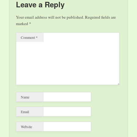
widmet sich dem
Leave a Reply
Thema „Romeo und
Julia“. In der
Your email address will not be published.
Required fields are
einführenden
marked
*
Kunstbetrachtung
spricht Dr. Ulrike
Comment
*
Bock zu…
Name
Email
Website