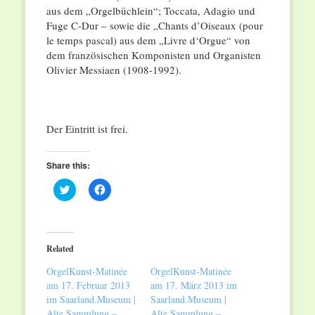
aus dem „Orgelbüchlein“; Toccata, Adagio und
Fuge C-Dur – sowie die „Chants d’Oiseaux (pour
le temps pascal) aus dem „Livre d‘Orgue“ von
dem französischen Komponisten und Organisten
Olivier Messiaen (1908-1992).
Der Eintritt ist frei.
Share this:
Click
Click
to
to
share
share
on
on
Twitter
Facebook
(Opens
(Opens
in
in
Related
new
new
window)
window)
OrgelKunst-Matinée
OrgelKunst-Matinée
am 17. Februar 2013
am 17. März 2013 im
im Saarland.Museum |
Saarland.Museum |
Alte Sammlung –
Alte Sammlung –