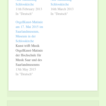
Schlosskirche
Schlosskirche
11th February 2013
16th March 2013
In "Deutsch"
In "Deutsch"
OrgelKunst-Matinée
am 17. Mai 2015 im
Saarlandmuseum,
Museum in der
Schlosskirche
Kunst trifft Musik
OrgelKunst-Matinée
der Hochschule für
Musik Saar und des
Saarlandmuseums
Sonntag, 17. Mai
13th May 2015
2015, 11.30 Uhr
In "Deutsch"
Saarlandmuseum,
Museum in der
Schlosskirche Die
„OrgelKunst-Matinée“
am Sonntag, 17. Mai
2015, um 11.30 Uhr