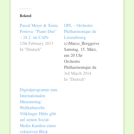
on
on
Twitter
Facebook
(Opens
(Opens
in
in
Related
new
new
window)
window)
Pascal Meyer & Xenia
OPL – Orchestre
Pestova: “Piano Duo”
Philharmonique du
– 24.2. im CAPe
Luxembourg
12th February 2013
(c)Marco_Borggreve
In "Deutsch"
Samstag, 15. März,
um 20 Uhr
Orchestre
Philharmonique du
Luxembourg (OPL)
3rd March 2014
Leo Hussain, Leitung.
In "Deutsch"
Alexandre Tharaud,
Digitalprogramm zum
Klavier. Ravel, La
Internationalen
Valse Ravel, Concerto
Museumstag:
pour la main gauche
Weltkulturerbe
Rachmaninov, Danses
Völklinger Hütte gibt
symphoniques Das
auf seinen Social-
Orchestre
Media-Kanälen einen
Philharmonique du
exklusiven Blick
Luxembourg gastiert