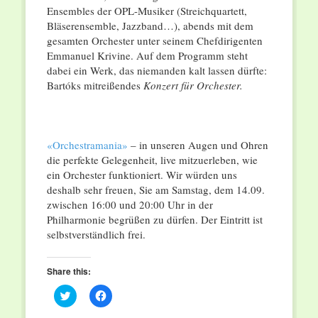
Ensembles der OPL-Musiker (Streichquartett,
Bläserensemble, Jazzband…), abends mit dem
gesamten Orchester unter seinem Chefdirigenten
Emmanuel Krivine. Auf dem Programm steht
dabei ein Werk, das niemanden kalt lassen dürfte:
Bartóks mitreißendes
Konzert für Orchester.
«Orchestramania»
– in unseren Augen und Ohren
die perfekte Gelegenheit, live mitzuerleben, wie
ein Orchester funktioniert. Wir würden uns
deshalb sehr freuen, Sie am Samstag, dem 14.09.
zwischen 16:00 und 20:00 Uhr in der
Philharmonie begrüßen zu dürfen. Der Eintritt ist
selbstverständlich frei.
Share this:
Click
Click
to
to
share
share