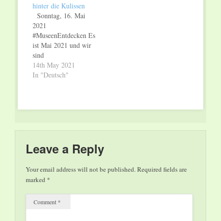
hinter die Kulissen
unter der Leitung von
Sonntag, 16. Mai
Leo Hussain im
2021
CAPe. 1978…
#MuseenEntdecken Es
ist Mai 2021 und wir
sind
bedauerlicherweise
14th May 2021
immer noch im
In "Deutsch"
Corona-Lockdown.
Deshalb heißt es
weiter warten, bis die
Tore des
Weltkulturerbes
Völklinger Hütte sich
wieder real öffnen
Leave a Reply
können. Eine gute
Gelegenheit, um diese
Your email address will not be published.
Required fields are
Wartezeit zu
marked
*
verkürzen, ist der
Internationale
Comment
*
Museumstag am
Sonntag, den…