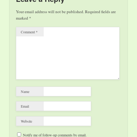
12.12. – « Moi, je
crois pas » von Jean-
Your email address will not be published.
Required fields are
Claude Grumberg,
marked
*
Theater in
französischer Sprache
Comment
*
…
Name
Email
Website
Notify me of follow-up comments by email.