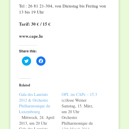
Tel : 26 81 21-304, von Dienstag bis Freitag von
13 bis 19 Uhr
Tarif: 30 € / 15 €
www.cape.lu
Share this:
Click
Click
to
to
share
share
on
on
Twitter
Facebook
(Opens
(Opens
in
in
Related
new
new
window)
window)
Gala des Lauréats
OPL im CAPe – 15.3
2012 & Orchestre
(c)Jesse Weiner
Philharmonique du
Samstag, 15. März,
Luxembourg
um 20 Uhr
Mittwoch, 24. April
Orchestre
2013, um 20 Uhr
Philharmonique du
Gala des Lauréats
Luxembourg (OPL)
13th March 2014