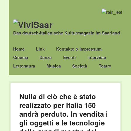
Das deutsch-italienische Kulturmagazin im Saarland
Main menu
Skip
Home
Link
Kontakte & Impressum
to
Cinema
Danza
Eventi
Interviste
content
Letteratura
Musica
Società
Teatro
Nulla di ciò che è stato
realizzato per Italia 150
andrà perduto. In vendita i
gli oggetti e le tecnologie