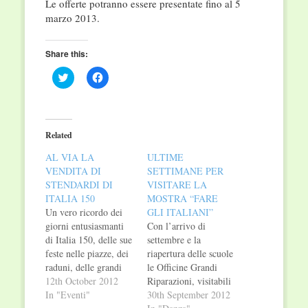
Le offerte potranno essere presentate fino al 5
marzo 2013.
Share this:
Click
Click
to
to
share
share
on
on
Twitter
Facebook
(Opens
(Opens
in
in
Related
new
new
window)
window)
AL VIA LA
ULTIME
VENDITA DI
SETTIMANE PER
STENDARDI DI
VISITARE LA
ITALIA 150
MOSTRA “FARE
Un vero ricordo dei
GLI ITALIANI”
giorni entusiasmanti
Con l’arrivo di
di Italia 150, delle sue
settembre e la
feste nelle piazze, dei
riapertura delle scuole
raduni, delle grandi
le Officine Grandi
mostre e degli
12th October 2012
Riparazioni, visitabili
appuntamenti sportivi,
In "Eventi"
fino al 4 novembre,
30th September 2012