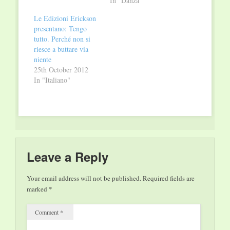
a un costo contenuto.
tornano all’orario
In "Danza"
Fino al 4 novembre,
autunnale (dal martedì
Le Edizioni Erickson
giorno di chiusura
al venerdì ore 9-18;
presentano: Tengo
definitiva delle
sabato e domenica ore
tutto. Perché non si
Officine Grandi
10-20). Si tratta
riesce a buttare via
Riparazioni e della
dell’ultima occasione
niente
mostra Fare gli
per immergersi nella
25th October 2012
italiani, sono in
mostra simbolo delle
In "Italiano"
vendita presso il…
Celebrazioni del 150°
“Fare gli italiani”,
visitata
complessivamente…
Leave a Reply
Your email address will not be published.
Required fields are
marked
*
Comment
*