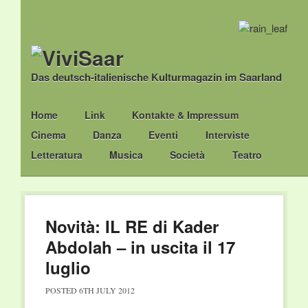
Das deutsch-italienische Kulturmagazin im Saarland
Main menu
Skip
Home
Link
Kontakte & Impressum
to
Cinema
Danza
Eventi
Interviste
content
Letteratura
Musica
Società
Teatro
Novità: IL RE di Kader
Abdolah – in uscita il 17
luglio
POSTED
6TH JULY 2012