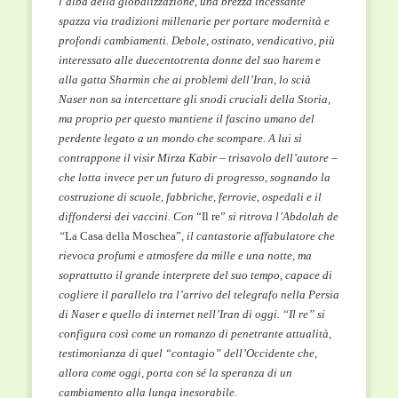
l’alba della globalizzazione, una brezza incessante
spazza via tradizioni millenarie per portare modernità e
profondi cambiamenti. Debole, ostinato, vendicativo, più
interessato alle duecentotrenta donne del suo harem e
alla gatta Sharmin che ai problemi dell’Iran, lo scià
Naser non sa intercettare gli snodi cruciali della Storia,
ma proprio per questo mantiene il fascino umano del
perdente legato a un mondo che scompare. A lui si
contrappone il visir Mirza Kabir – trisavolo dell’autore –
che lotta invece per un futuro di progresso, sognando la
costruzione di scuole, fabbriche, ferrovie, ospedali e il
diffondersi dei vaccini. Con
“Il re”
si ritrova l’Abdolah de
“
La Casa della Moschea”
, il cantastorie affabulatore che
rievoca profumi e atmosfere da mille e una notte, ma
soprattutto il grande interprete del suo tempo, capace di
cogliere il parallelo tra l’arrivo del telegrafo nella Persia
di Naser e quello di internet nell’Iran di oggi. “Il re” si
configura così come un romanzo di penetrante attualità,
testimonianza di quel “contagio” dell’Occidente che,
allora come oggi, porta con sé la speranza di un
cambiamento alla lunga inesorabile.