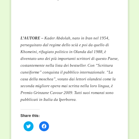
L’AUTORE –
Kader Abdolah, nato in Iran nel 1954,
perseguitato dal regime dello scià e poi da quello di
Khomeini, rifugiato politico in Olanda dal 1988, è
diventato uno dei più importanti scrittori di questo Paese,
costantemente nella lista dei bestseller. Con “Scrittura
cuneiforme” conquista il pubblico internazionale. “La
casa della moschea”, votato dai lettori olandesi come la
seconda migliore opera mai scritta nella loro lingua, è
Premio Grinzane Cavour 2009. Tutti suoi romanzi sono
pubblicati in Italia da Iperborea.
Share this:
Click
Click
to
to
share
share
on
on