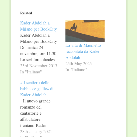
Twitter
Facebook
(Opens
(Opens
in
in
Related
new
new
window)
window)
Kader Abdolah a
Milano per BookCity
Kader Abdolah a
Milano per BookCity
La vita di Maometto
Domenica 24
raccontata da Kader
novembre, ore 11.30
Abdolah
Lo scrittore olandese
25th May 2025
di origini iraniane
23rd November 2013
In "Italiano"
Kader Abdolah sarà
In "Italiano"
ospite di BookCity
«Il sentiero delle
Milano per presentare
babbucce gialle» di
il suo ultimo
Kader Abdolah
romanzo, Il corvo
Il nuovo grande
(Iperborea, 2013).
romanzo del
L'incontro "Dall'iran
cantastorie e
con amore: una storia
affabulatore
di ordinaria
iraniano Kader
immigrazione", è
Abdolah, ispirato alla
28th January 2021
previsto domenica 24