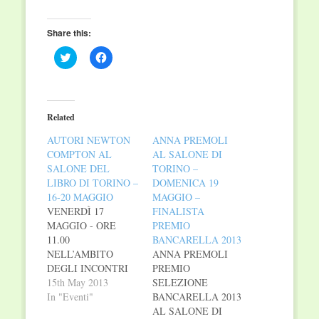
Share this:
Click
Click
to
to
share
share
on
on
Twitter
Facebook
(Opens
(Opens
in
in
Related
new
new
window)
window)
AUTORI NEWTON
ANNA PREMOLI
COMPTON AL
AL SALONE DI
SALONE DEL
TORINO –
LIBRO DI TORINO –
DOMENICA 19
16-20 MAGGIO
MAGGIO –
VENERDÌ 17
FINALISTA
MAGGIO - ORE
PREMIO
11.00
BANCARELLA 2013
NELL’AMBITO
ANNA PREMOLI
DEGLI INCONTRI
PREMIO
TENTAZIONE E
15th May 2013
SELEZIONE
MEDITAZIONE
In "Eventi"
BANCARELLA 2013
Ore 11.00
AL SALONE DI