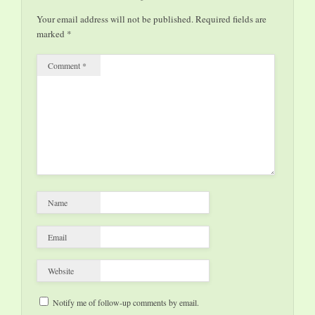
perfetto modera
Your email address will not be published.
Required fields are
Fabio Molinari
marked
*
Pad. 5
Comment
*
incontro
a cura di: Salone del
libro Camera…
Name
Email
Website
Notify me of follow-up comments by email.