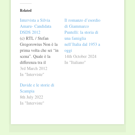
Twitter
Facebook
(Opens
(Opens
in
in
Related
new
new
window)
window)
Intervista a Silvia
Il romanzo d’esordio
Amaru- Candidata
di Giammarco
DSDS 2012
Puntelli: la storia di
(c) RTL / Stefan
una famiglia
Gregorowius Non è la
nell’Italia dal 1953 a
prima volta che sei “in
oggi
scena”. Quale è la
14th October 2024
differenza tra il
In "Italiano"
palcoscenico teatrale e
3rd March 2012
quello della TV? Per
In "Interviste"
me ci sono diverse
Davide e le storie di
differenze. Quando si
Scampia
va in scena a teatro si
8th July 2022
recita una parte che,
In "Interviste"
in genere, si è ripetuta
diverse…