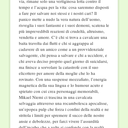
via, rimane solo una vertiginosa lotta contro il
tempo e l’acqua per la vita: cosa saremmo disposti
a fare per salvare noi stessi e i nostri cari? Il
panico mette a nudo la vera natura dell’uomo,
risveglia i suoi fantasmi e i suoi demoni, scatena le
più imprevedibili reazioni di crudeltà, altruismo,
vendetta e amore. C’è chi si trova a cavalcare una
baita travolta dai flutti e chi si aggrappa al
cadavere di un amico come a un provvidenziale
salvagente, chi pensa a salvare e chi a uccidere, e
chi aveva deciso proprio quel giorno di suicidarsi,
ma finisce a sorvolare la catastrofe con il suo
elicottero per amore della moglie che lo ha
rovinato. Con una suspense mozzafiato, l’energia
magnetica della sua lingua e lo humour acuto e
spietato con cui crea personaggi memorabili,
Mikael Niemi ci trascina in una cavalcata
selvaggia attraverso una rocambolesca apocalisse,
un’epopea pulp che forza i confini della realtà e ne
stritola i limiti per spremere il succo delle nostre
ansie e debolezze, per farci vivere l’assurdità
dell’incubo che a volte si confonde con la realtà.