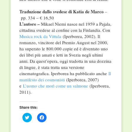
Traduzione dallo svedese di Katia de Marco
–
pp. 334 – € 16,50
L’autore –
Mikael Niemi nasce nel 1959 a Pajala,
cittadina svedese al confine con la Finlandia. Con
Musica rock da Vittula
(Iperborea, 2002). Il
romanzo, vincitore del Premio August nel 2000,
ha superato le 800.000 copie ed è diventato uno
dei libri più amati e letti in Svezia negli ultimi
anni. Da quest’opera, oggi tradotta in una dozzina
di lingue, è stata tratta una versione
cinematografica. Iperborea ha pubblicato anche
Il
manifesto dei cosmonisti
(Iperborea, 2007)
e
L’uomo che morì come un salmone
(Iperborea,
2011).
Share this:
Click
Click
to
to
share
share
on
on