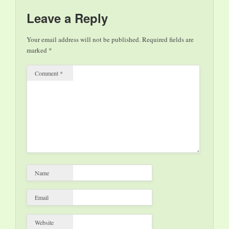
Oft sind diese Frauen
Leave a Reply
nach Flucht oder
Migration…
Your email address will not be published.
Required fields are
marked
*
Comment
*
Name
Email
Website