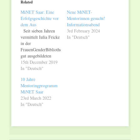
Related
new
new
window)
window)
MiNET Saar: Eine
Neue MiNET-
Erfolgsgeschichte vor
Mentorinnen gesucht!
dem Aus
Informationsabend
Seit sieben Jahren
3rd February 2024
vermittelt Iulia Fricke
In "Deutsch"
in der
FrauenGenderBibliothek
gut ausgebildeten
Migrantinnen eine
15th December 2019
persönliche Mentorin.
In "Deutsch"
Die Mentorinnen sind
10 Jahre
meist selbst in einer
Mentoringprogramm
guten beruflichen
MiNET Saar
Position und möchten
23rd March 2022
mit ihrem
In "Deutsch"
ehrenamtlichen
Einsatz Frauen
unterstützen, die noch
keinen Zugang zum
deutschen
Arbeitsmarkt haben.