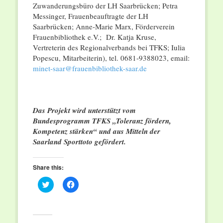
Zuwanderungsbüro der LH Saarbrücken; Petra
Messinger, Frauenbeauftragte der LH
Saarbrücken; Anne-Marie Marx, Förderverein
Frauenbibliothek e.V.; Dr. Katja Kruse,
Vertreterin des Regionalverbands bei TFKS; Iulia
Popescu, Mitarbeiterin), tel. 0681-9388023, email:
minet-saar@frauenbibliothek-
saar.de
Das Projekt wird unterstützt vom
Bundesprogramm TFKS „Toleranz fördern,
Kompetenz stärken“ und aus Mitteln der
Saarland Sporttoto gefördert.
Share this:
Click
Click
to
to
share
share
on
on
Twitter
Facebook
(Opens
(Opens
in
in