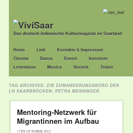
Das deutsch-italienische Kulturmagazin im Saarland
Main menu
Skip
Home
Link
Kontakte & Impressum
to
Cinema
Danza
Eventi
Interviste
content
Letteratura
Musica
Società
Teatro
TAG ARCHIVES:
ZIB ZUWANDERUNGSBÜRO DER
LH SAARBRÜCKEN; PETRA MESSINGER
Mentoring-Netzwerk für
Migrantinnen im Aufbau
17TH OCTOBER 2012