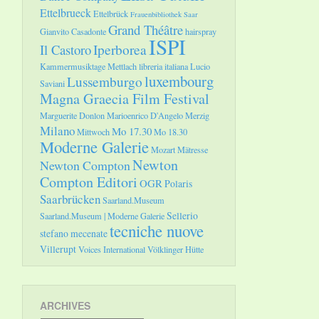
Ettelbrueck
Ettelbrück
Frauenbibliothek Saar
Grand Théâtre
Gianvito Casadonte
hairspray
ISPI
Il Castoro
Iperborea
Kammermusiktage Mettlach
libreria italiana
Lucio
luxembourg
Lussemburgo
Saviani
Magna Graecia Film Festival
Marguerite Donlon
Marioenrico D'Angelo
Merzig
Milano
Mo 17.30
Mittwoch
Mo 18.30
Moderne Galerie
Mozart
Mätresse
Newton
Newton Compton
Compton Editori
OGR
Polaris
Saarbrücken
Saarland.Museum
Sellerio
Saarland.Museum | Moderne Galerie
tecniche nuove
stefano mecenate
Villerupt
Voices International
Völklinger Hütte
ARCHIVES