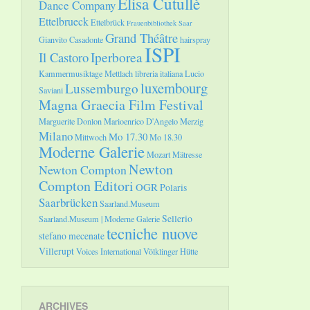
Elisa Cutullè
Dance Company
Ettelbrueck
Ettelbrück
Frauenbibliothek Saar
Grand Théâtre
Gianvito Casadonte
hairspray
ISPI
Il Castoro
Iperborea
Kammermusiktage Mettlach
libreria italiana
Lucio
luxembourg
Lussemburgo
Saviani
Magna Graecia Film Festival
Marguerite Donlon
Marioenrico D'Angelo
Merzig
Milano
Mo 17.30
Mittwoch
Mo 18.30
Moderne Galerie
Mozart
Mätresse
Newton
Newton Compton
Compton Editori
OGR
Polaris
Saarbrücken
Saarland.Museum
Sellerio
Saarland.Museum | Moderne Galerie
tecniche nuove
stefano mecenate
Villerupt
Voices International
Völklinger Hütte
ARCHIVES