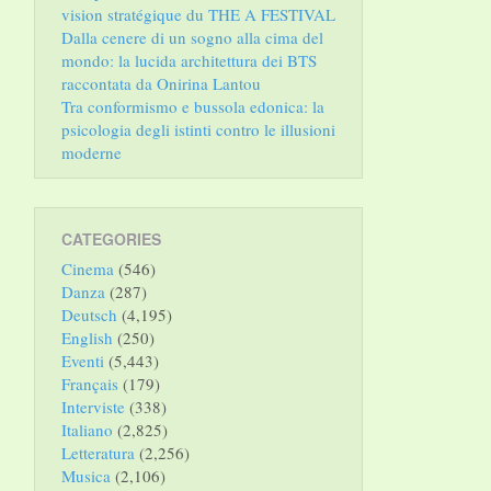
vision stratégique du THE A FESTIVAL
Dalla cenere di un sogno alla cima del
mondo: la lucida architettura dei BTS
raccontata da Onirina Lantou
Tra conformismo e bussola edonica: la
psicologia degli istinti contro le illusioni
moderne
CATEGORIES
Cinema
(546)
Danza
(287)
Deutsch
(4,195)
English
(250)
Eventi
(5,443)
Français
(179)
Interviste
(338)
Italiano
(2,825)
Letteratura
(2,256)
Musica
(2,106)