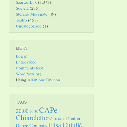
SaarLorLux
(3,073)
Società
(235)
Stefano Mecenate
(49)
Teatro
(451)
Uncategorized
(1)
META
Log in
Entries feed
Comments feed
WordPress.org
Using
All in one Favicon
TAGS
CAPe
20.00
20.30
Chiarelettere
Donlon
Di 18.30
Elisa Cutullè
Dance Company