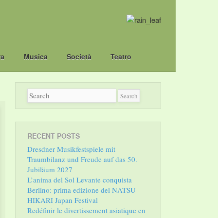
ra
Musica
Società
Teatro
RECENT POSTS
Dresdner Musikfestspiele mit
Traumbilanz und Freude auf das 50.
Jubiläum 2027
L’anima del Sol Levante conquista
Berlino: prima edizione del NATSU
HIKARI Japan Festival
Redéfinir le divertissement asiatique en