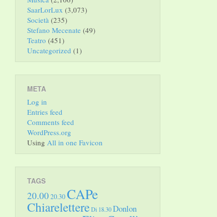
SaarLorLux
(3,073)
Società
(235)
Stefano Mecenate
(49)
Teatro
(451)
Uncategorized
(1)
META
Log in
Entries feed
Comments feed
WordPress.org
Using
All in one Favicon
TAGS
CAPe
20.00
20.30
Chiarelettere
Donlon
Di 18.30