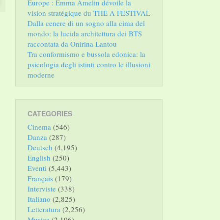
Europe : Emma Amelin dévoile la
vision stratégique du THE A FESTIVAL
Dalla cenere di un sogno alla cima del
mondo: la lucida architettura dei BTS
raccontata da Onirina Lantou
Tra conformismo e bussola edonica: la
psicologia degli istinti contro le illusioni
moderne
CATEGORIES
Cinema
(546)
Danza
(287)
Deutsch
(4,195)
English
(250)
Eventi
(5,443)
Français
(179)
Interviste
(338)
Italiano
(2,825)
Letteratura
(2,256)
Musica
(2,106)