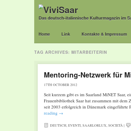
Das deutsch-italienische Kulturmagazin im S
Main menu
Skip
Home
Link
Kontakte & Impressum
to
content
TAG ARCHIVES:
MITARBEITERIN
Mentoring-Netzwerk für M
17TH OCTOBER 2012
Seit kurzem gibt es im Saarland MiNET Saar, ei
Frauenbibliothek Saar hat zusammen mit dem 
seit 2003 erfolgreich in Dänemark eingeführ
reading
→
DEUTSCH
,
EVENTI
,
SAARLORLUX
,
SOCIETÀ
|