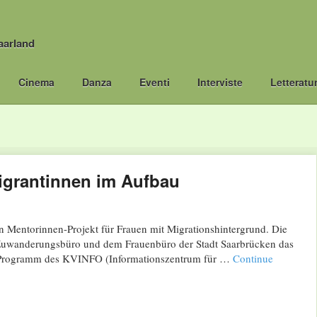
aarland
Cinema
Danza
Eventi
Interviste
Letteratu
igrantinnen im Aufbau
n Mentorinnen-Projekt für Frauen mit Migrationshintergrund. Die
Zuwanderungsbüro und dem Frauenbüro der Stadt Saarbrücken das
te Programm des KVINFO (Informationszentrum für …
Continue