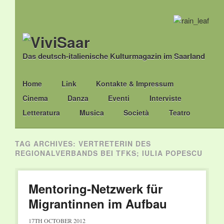
Das deutsch-italienische Kulturmagazin im Saarland
Main menu
Skip
Home
Link
Kontakte & Impressum
to
Cinema
Danza
Eventi
Interviste
content
Letteratura
Musica
Società
Teatro
TAG ARCHIVES:
VERTRETERIN DES
REGIONALVERBANDS BEI TFKS; IULIA POPESCU
Mentoring-Netzwerk für
Migrantinnen im Aufbau
17TH OCTOBER 2012