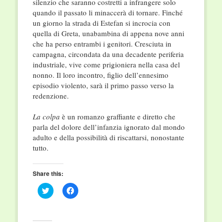
silenzio che saranno costretti a infrangere solo
quando il passato li minaccerà di tornare. Finché
un giorno la strada di Estefan si incrocia con
quella di Greta, unabambina di appena nove anni
che ha perso entrambi i genitori. Cresciuta in
campagna, circondata da una decadente periferia
industriale, vive come prigioniera nella casa del
nonno. Il loro incontro, figlio dell’ennesimo
episodio violento, sarà il primo passo verso la
redenzione.
La colpa
è un romanzo graffiante e diretto che
parla del dolore dell’infanzia ignorato dal mondo
adulto e della possibilità di riscattarsi, nonostante
tutto.
Share this:
Click
Click
to
to
share
share
on
on
Twitter
Facebook
(Opens
(Opens