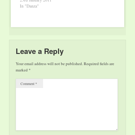
attraverso…
cammino”...
In "Danza"
ascoltando le parola
celeberrima della
canzone di Edoardo
Bennato, si veniva
immediatamente
riportati alla favola di
Peter Pan, scritta da J-
Leave a Reply
M. Barrie nel 1902.
Edoardo Bennato
Your email address will not be published.
Required fields are
realizzato un intero
marked
*
album…
Comment
*