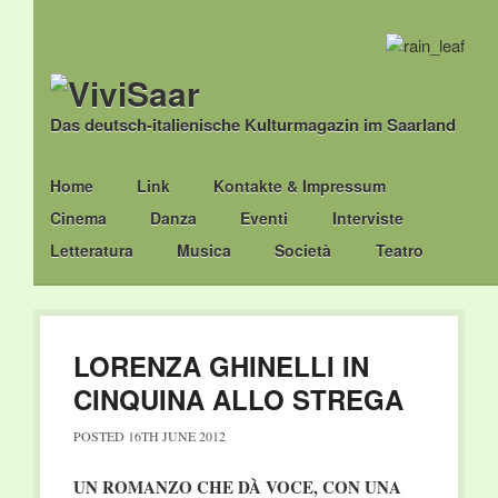
Das deutsch-italienische Kulturmagazin im Saarland
Main menu
Skip
Home
Link
Kontakte & Impressum
to
Cinema
Danza
Eventi
Interviste
content
Letteratura
Musica
Società
Teatro
LORENZA GHINELLI IN
CINQUINA ALLO STREGA
POSTED
16TH JUNE 2012
UN ROMANZO CHE DÀ VOCE, CON UNA