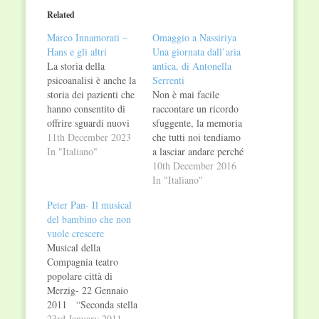
in
in
Related
new
new
window)
window)
Marco Innamorati –
Omaggio a Nassiriya
Hans e gli altri
Una giornata dall’aria
La storia della
antica, di Antonella
psicoanalisi è anche la
Serrenti
storia dei pazienti che
Non è mai facile
hanno consentito di
raccontare un ricordo
offrire sguardi nuovi
sfuggente, la memoria
per ripensarne la
11th December 2023
che tutti noi tendiamo
teoria e la tecnica. Il
In "Italiano"
a lasciar andare perché
libro presenta un
troppo dolorosa è
10th December 2016
ritratto inusuale
sempre un ostacolo,
In "Italiano"
dell'evoluzione delle
scriverla e poi
Peter Pan- Il musical
idee psicoanalitiche
leggerla può
del bambino che non
attraverso dieci casi
rappresentare
vuole crescere
clinici particolarmente
un’impresa. Ma, dopo
Musical della
significativi per i
13 anni dalla tragedia
Compagnia teatro
terapeuti che li hanno
di Nassiriya, la
popolare città di
raccontati. I pazienti,
Graphe.it edizioni
Merzig- 22 Gennaio
in…
decide di dare voce a
2011 “Seconda stella
quel dolore
a destra, questo è il
23rd January 2011