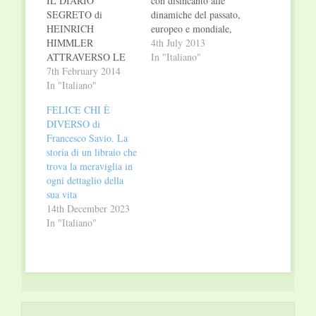
IL DIARIO
con disincanto alle
SEGRETO di
dinamiche del passato,
HEINRICH
europeo e mondiale,
HIMMLER
per poter leggere con
4th July 2013
ATTRAVERSO LE
nuove lenti il futuro.
In "Italiano"
LETTERE ALLA
7th February 2014
Gianni De Michelis,
MOGLIE DAL 1927
In "Italiano"
quarant'anni di attività
AL 1945 IL
politica e
FELICE CHI È
RITRATTO INTIMO
un'importante
DIVERSO di
DI UNO DEI PIÙ
esperienza da ministro
Francesco Savio. La
EFFERATI
degli Esteri
storia di un libraio che
CRIMINALI
coincidente con uno
trova la meraviglia in
NAZISTI:
dei momenti più
ogni dettaglio della
HIMMLER,
difficili del '900, ha
sua vita
SANGUINARIO
tentato di…
14th December 2023
CAPO DELLE SS E
In "Italiano"
BRACCIO DESTRO
DI HITLER. Perfetto
complemento dei
messaggi che Marga
gli inviava –
conservati negli
archivi della città di…