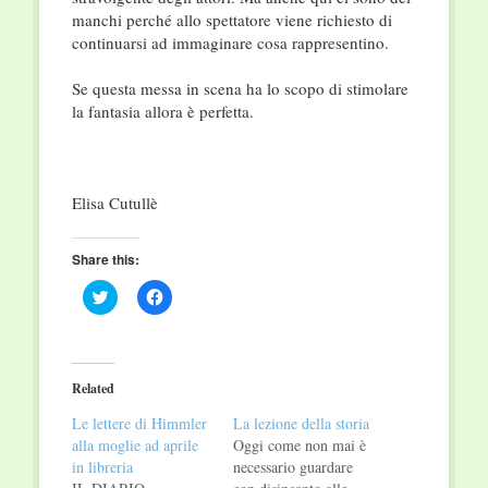
manchi perché allo spettatore viene richiesto di
continuarsi ad immaginare cosa rappresentino.
Se questa messa in scena ha lo scopo di stimolare
la fantasia allora è perfetta.
Elisa Cutullè
Share this:
Click
Click
to
to
share
share
on
on
Twitter
Facebook
(Opens
(Opens
in
in
Related
new
new
window)
window)
Le lettere di Himmler
La lezione della storia
alla moglie ad aprile
Oggi come non mai è
in libreria
necessario guardare