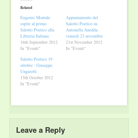
(Opens
(Opens
in
in
Related
new
new
window)
window)
Eugenio Montale
Appuntamento del
ospite al primo
Salotto Poetico su
Salotto Poetico alla
Antonella Anedda:
Libreria Italiana
venerdi 23 novembre
16th September 2012
21st November 2012
In "Eventi"
In "Eventi"
Salotto Poetico 19
ottobre : Giuseppe
Ungaretti
15th October 2012
In "Eventi"
Leave a Reply