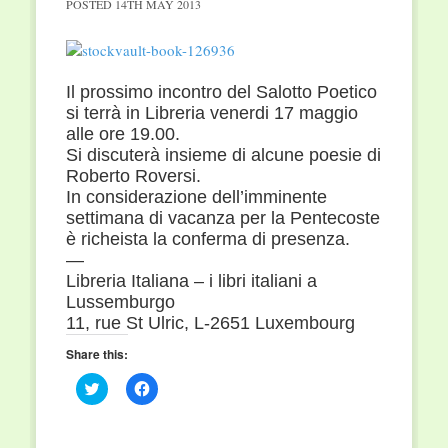
POSTED
14TH MAY 2013
Il prossimo incontro del Salotto Poetico
si terrà in Libreria venerdi 17 maggio
alle ore 19.00.
Si discuterà insieme di alcune poesie di
Roberto Roversi.
In considerazione dell’imminente
settimana di vacanza per la Pentecoste
è richeista la conferma di presenza.
—
Libreria Italiana – i libri italiani a
Lussemburgo
11, rue St Ulric, L-2651 Luxembourg
Share this:
Click
Click
to
to
share
share
on
on
Twitter
Facebook