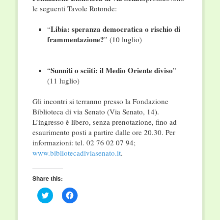
le seguenti Tavole Rotonde:
Libia: speranza democratica o rischio di
“
frammentazione?
” (10 luglio)
Sunniti o sciiti: il Medio Oriente diviso
“
”
(11 luglio)
Gli incontri si terranno presso la Fondazione
Biblioteca di via Senato (Via Senato, 14).
L’ingresso è libero, senza prenotazione, fino ad
esaurimento posti a partire dalle ore 20.30. Per
informazioni: tel. 02 76 02 07 94;
www.bibliotecadiviasenato.it
.
Share this:
Click
Click
to
to
share
share
on
on
Twitter
Facebook