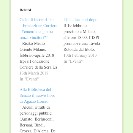
(Opens
(Opens
in
in
Related
new
new
window)
window)
Ciclo di incontri Ispi
Libia due anni dopo
– Fondazione Corriere
Il 19 febbraio
“Yemen: una guerra
prossimo a Milano,
senza vincitori?”
alle ore 18.00, l’ISPI
Risiko Medio
promuove una Tavola
Oriente Milano,
Rotonda dal titolo:
febbraio-aprile 2018
“Libia: democrazia o
10th February 2013
Ispi e Fondazione
anarchia?” L'evento si
In "Eventi"
Corriere della Sera La
terrà a Palazzo Clerici
fine territoriale dello
13th March 2018
(Via Clerici 5,
Stato islamico ha
In "Eventi"
Milano). -------------
aperto un
L’incontro è
Alla Biblioteca del
nuovo grande gioco
organizzato in
Senato il nuovo libro
mediorientale. Vecchi
occasione della
di Agazio Loiero
e nuovi attori si
pubblicazione del
Alcuni ritratti di
affacciano sullo
volume “Dopo
personaggi pubblici
scacchiere
Gheddafi. Democrazia
(Amato, Berlusconi,
regionale portando
e petrolio nella nuova
Bersani, Bindi,
alla creazione di nuovi
Libia” (Fazi Editore)
Crozza, D’Alema, De
equilibri e nuove
…