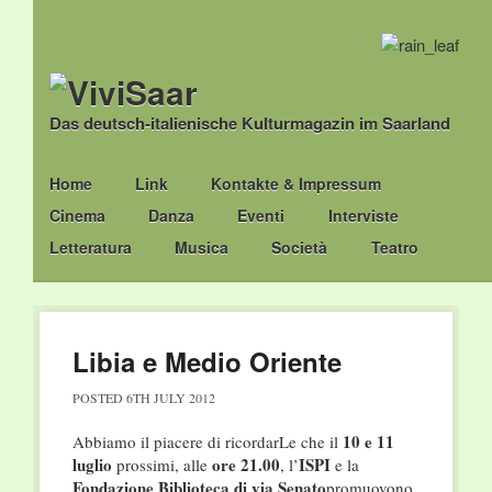
Das deutsch-italienische Kulturmagazin im Saarland
Main menu
Skip
Home
Link
Kontakte & Impressum
to
Cinema
Danza
Eventi
Interviste
content
Letteratura
Musica
Società
Teatro
Libia e Medio Oriente
POSTED
6TH JULY 2012
10 e 11
Abbiamo il piacere di ricordarLe che il
luglio
ore 21.00
ISPI
prossimi, alle
, l’
e la
Fondazione Biblioteca di via Senato
promuovono