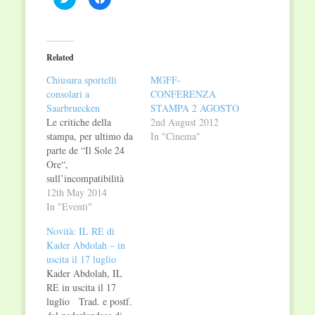
to
to
share
share
on
on
Twitter
Facebook
(Opens
(Opens
in
in
Related
new
new
window)
window)
Chiusura sportelli
MGFF-
consolari a
CONFERENZA
Saarbruecken
STAMPA 2 AGOSTO
Le critiche della
2nd August 2012
stampa, per ultimo da
In "Cinema"
parte de “Il Sole 24
Ore“,
sull’incompatibilità
tra gli emolumenti dei
12th May 2014
diplomatici e
In "Eventi"
l’austerità dettata dalla
Novità: IL RE di
Spending Review,
Kader Abdolah – in
hanno indotto il
uscita il 17 luglio
Segretario Generale
Kader Abdolah, IL
della Farnesina,
RE in uscita il 17
Ambasciatore Michele
luglio Trad. e postf.
Valensise, a