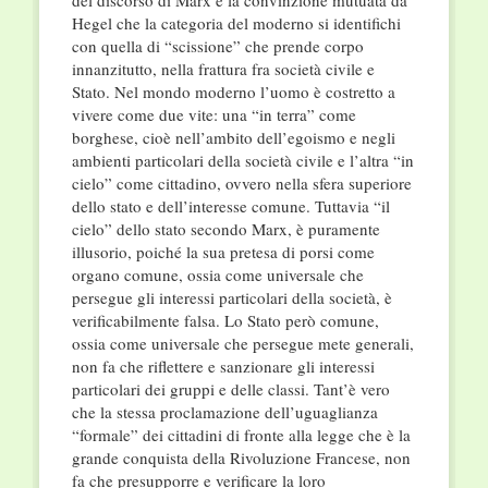
del discorso di Marx è la convinzione mutuata da
Hegel che la categoria del moderno si identifichi
con quella di “scissione” che prende corpo
innanzitutto, nella frattura fra società civile e
Stato. Nel mondo moderno l’uomo è costretto a
vivere come due vite: una “in terra” come
borghese, cioè nell’ambito dell’egoismo e negli
ambienti particolari della società civile e l’altra “in
cielo” come cittadino, ovvero nella sfera superiore
dello stato e dell’interesse comune. Tuttavia “il
cielo” dello stato secondo Marx, è puramente
illusorio, poiché la sua pretesa di porsi come
organo comune, ossia come universale che
persegue gli interessi particolari della società, è
verificabilmente falsa. Lo Stato però comune,
ossia come universale che persegue mete generali,
non fa che riflettere e sanzionare gli interessi
particolari dei gruppi e delle classi. Tant’è vero
che la stessa proclamazione dell’uguaglianza
“formale” dei cittadini di fronte alla legge che è la
grande conquista della Rivoluzione Francese, non
fa che presupporre e verificare la loro