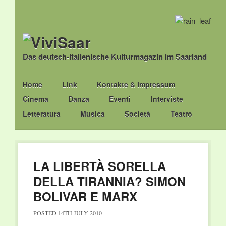
Das deutsch-italienische Kulturmagazin im Saarland
Main menu
Skip
Home
Link
Kontakte & Impressum
to
Cinema
Danza
Eventi
Interviste
content
Letteratura
Musica
Società
Teatro
LA LIBERTÀ SORELLA
DELLA TIRANNIA? SIMON
BOLIVAR E MARX
POSTED
14TH JULY 2010