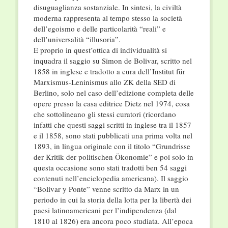
disuguaglianza sostanziale. In sintesi, la civiltà
moderna rappresenta al tempo stesso la società
dell’egoismo e delle particolarità “reali” e
dell’universalità “illusoria”.
E proprio in quest’ottica di individualità si
inquadra il saggio su Simon de Bolivar, scritto nel
1858 in inglese e tradotto a cura dell’Institut für
Marxismus-Leninismus allo ZK della SED di
Berlino, solo nel caso dell’edizione completa delle
opere presso la casa editrice Dietz nel 1974, cosa
che sottolineano gli stessi curatori (ricordano
infatti che questi saggi scritti in inglese tra il 1857
e il 1858, sono stati pubblicati una prima volta nel
1893, in lingua originale con il titolo “Grundrisse
der Kritik der politischen Ökonomie” e poi solo in
questa occasione sono stati tradotti ben 54 saggi
contenuti nell’enciclopedia americana). Il saggio
“Bolivar y Ponte” venne scritto da Marx in un
periodo in cui la storia della lotta per la libertà dei
paesi latinoamericani per l’indipendenza (dal
1810 al 1826) era ancora poco studiata. All’epoca