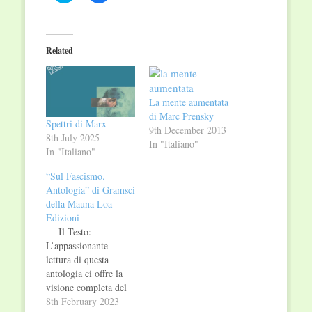
share
share
on
on
Twitter
Facebook
(Opens
(Opens
in
in
Related
new
new
window)
window)
La mente aumentata
di Marc Prensky
Spettri di Marx
9th December 2013
8th July 2025
In "Italiano"
In "Italiano"
“Sul Fascismo.
Antologia” di Gramsci
della Mauna Loa
Edizioni
Il Testo:
L’appassionante
lettura di questa
antologia ci offre la
visione completa del
pensiero gramsciano
8th February 2023