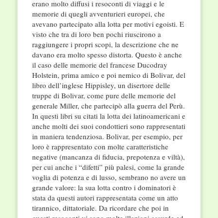
erano molto diffusi i resoconti di viaggi e le
memorie di quegli avventurieri europei, che
avevano partecipato alla lotta per motivi egoisti. E
visto che tra di loro ben pochi riuscirono a
raggiungere i propri scopi, la descrizione che ne
davano era molto spesso distorta. Questo è anche
il caso delle memorie del francese Ducodray
Holstein, prima amico e poi nemico di Bolivar, del
libro dell’inglese Hippisley, un disertore delle
truppe di Bolivar, come pure delle memorie del
generale Miller, che partecipò alla guerra del Perù.
In questi libri su citati la lotta dei latinoamericani e
anche molti dei suoi condottieri sono rappresentati
in maniera tendenziosa. Bolivar, per esempio, per
loro è rappresentato con molte caratteristiche
negative (mancanza di fiducia, prepotenza e viltà),
per cui anche i “difetti” più palesi, come la grande
voglia di potenza e di lusso, sembrano no avere un
grande valore: la sua lotta contro i dominatori è
stata da questi autori rappresentata come un atto
tirannico, dittatoriale. Da ricordare che poi in