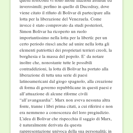
questi resoconti vi sono molte illazioni assurde ed
inverosimili; perfino in quello di Ducodray, dove
viene citato il rifiuto di Bolivar di partecipare alla
lotta per la liberazione del Venezuela. Come
invece è stato comprovato da studi posteriori,
Simon Bolivar ha ricoperto un ruolo
importantissimo nella lotta per la libertà: per un
certo periodo riuscì anche ad unire nella lotta gli
elementi patriottici dei proprietari terrieri creoli, la
borghesia e la massa del popolo. E’ da notare
inoltre che, nonostante tutte le possibili
contraddizioni, la lotta di Bolivar ha portato alla
liberazione di tutta una serie di paesi
latinoamericani dal giogo spagnolo, alla creazione
di forma di governo repubblicane in questi paesi e
all’attuazione di alcune riforme civili
“all’avanguardia”. Marx non aveva nessuna altra
fonte, tranne i libri prima citati, a cui riferirsi e non
era nemmeno a conoscenza del loro pregiudizio.
L’idea di Bolivar che rispecchia il saggio di Marx,
è naturalmente derivata da questa
rappresentazione univoca della sua personalità; in