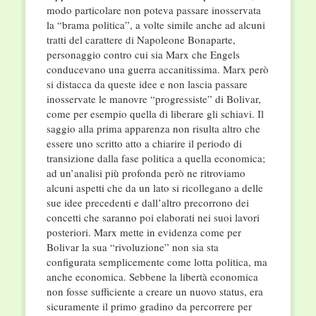
modo particolare non poteva passare inosservata
la “brama politica”, a volte simile anche ad alcuni
tratti del carattere di Napoleone Bonaparte,
personaggio contro cui sia Marx che Engels
conducevano una guerra accanitissima. Marx però
si distacca da queste idee e non lascia passare
inosservate le manovre “progressiste” di Bolivar,
come per esempio quella di liberare gli schiavi. Il
saggio alla prima apparenza non risulta altro che
essere uno scritto atto a chiarire il periodo di
transizione dalla fase politica a quella economica;
ad un’analisi più profonda però ne ritroviamo
alcuni aspetti che da un lato si ricollegano a delle
sue idee precedenti e dall’altro precorrono dei
concetti che saranno poi elaborati nei suoi lavori
posteriori. Marx mette in evidenza come per
Bolivar la sua “rivoluzione” non sia sta
configurata semplicemente come lotta politica, ma
anche economica. Sebbene la libertà economica
non fosse sufficiente a creare un nuovo status, era
sicuramente il primo gradino da percorrere per