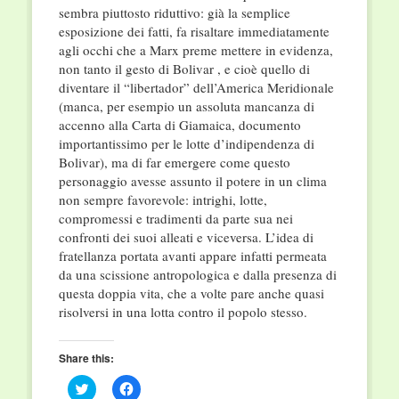
sembra piuttosto riduttivo: già la semplice
esposizione dei fatti, fa risaltare immediatamente
agli occhi che a Marx preme mettere in evidenza,
non tanto il gesto di Bolivar , e cioè quello di
diventare il “libertador” dell’America Meridionale
(manca, per esempio un assoluta mancanza di
accenno alla Carta di Giamaica, documento
importantissimo per le lotte d’indipendenza di
Bolivar), ma di far emergere come questo
personaggio avesse assunto il potere in un clima
non sempre favorevole: intrighi, lotte,
compromessi e tradimenti da parte sua nei
confronti dei suoi alleati e viceversa. L’idea di
fratellanza portata avanti appare infatti permeata
da una scissione antropologica e dalla presenza di
questa doppia vita, che a volte pare anche quasi
risolversi in una lotta contro il popolo stesso.
Share this:
Click
Click
to
to