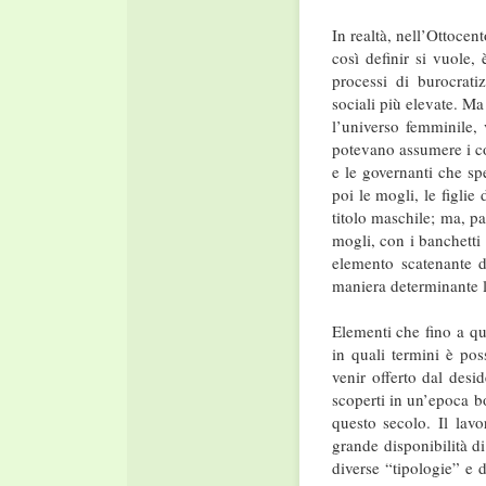
In realtà, nell’Ottocen
così definir si vuole,
processi di burocrati
sociali più elevate. Ma
l’universo femminile, 
potevano assumere i co
e le governanti che s
poi le mogli, le figlie
titolo maschile; ma, p
mogli, con i banchetti 
elemento scatenante d
maniera determinante la
Elementi che fino a qu
in quali termini è pos
venir offerto dal desi
scoperti in un’epoca b
questo secolo. Il lavo
grande disponibilità di 
diverse “tipologie” e 