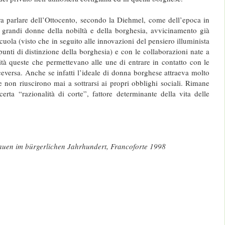
ora parlare dell’Ottocento, secondo la Diehmel, come dell’epoca in
e grandi donne della nobiltà e della borghesia, avvicinamento già
scuola (visto che in seguito alle innovazioni del pensiero illuminista
punti di distinzione della borghesia) e con le collaborazioni nate a
vità queste che permettevano alle une di entrare in contatto con le
viceversa. Anche se infatti l’ideale di donna borghese attraeva molto
me non riuscirono mai a sottrarsi ai propri obblighi sociali. Rimane
rta “razionalità di corte”, fattore determinante della vita delle
auen im bürgerlichen Jahrhundert, Francoforte 1998