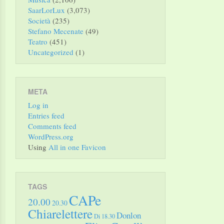
SaarLorLux
(3,073)
Società
(235)
Stefano Mecenate
(49)
Teatro
(451)
Uncategorized
(1)
META
Log in
Entries feed
Comments feed
WordPress.org
Using
All in one Favicon
TAGS
CAPe
20.00
20.30
Chiarelettere
Donlon
Di 18.30