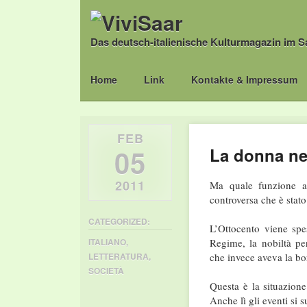
Das deutsch-italienische Kulturmagazin im S
Main menu
Skip
Home
Link
Kontakte & Impressum
to
content
FEB
05
La donna ne
2011
Ma quale funzione a
controversa che è stato
CATEGORIZED:
L’Ottocento viene spe
Regime, la nobiltà pe
ITALIANO
,
che invece aveva la bo
LETTERATURA
,
SOCIETÀ
Questa è la situazion
Anche lì gli eventi si