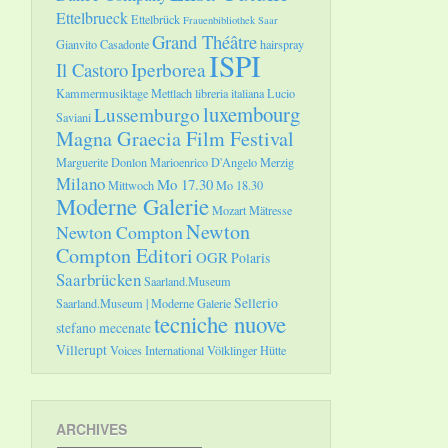
Ettelbrueck
Ettelbrück
Frauenbibliothek Saar
Grand Théâtre
Gianvito Casadonte
hairspray
ISPI
Il Castoro
Iperborea
Kammermusiktage Mettlach
libreria italiana
Lucio
luxembourg
Lussemburgo
Saviani
Magna Graecia Film Festival
Marguerite Donlon
Marioenrico D'Angelo
Merzig
Milano
Mo 17.30
Mittwoch
Mo 18.30
Moderne Galerie
Mozart
Mätresse
Newton
Newton Compton
Compton Editori
OGR
Polaris
Saarbrücken
Saarland.Museum
Sellerio
Saarland.Museum | Moderne Galerie
tecniche nuove
stefano mecenate
Villerupt
Voices International
Völklinger Hütte
ARCHIVES