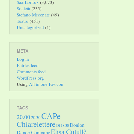
SaarLorLux
(3,073)
Società
(235)
Stefano Mecenate
(49)
Teatro
(451)
Uncategorized
(1)
META
Log in
Entries feed
Comments feed
WordPress.org
Using
All in one Favicon
TAGS
CAPe
20.00
20.30
Chiarelettere
Donlon
Di 18.30
Elisa Cutullè
Dance Company