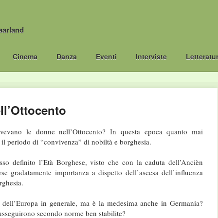
aarland
Cinema
Danza
Eventi
Interviste
Letteratu
ll’Ottocento
vevano le donne nell’Ottocento? In questa epoca quanto mai
 il periodo di “convivenza” di nobiltà e borghesia.
sso definito l’Età Borghese, visto che con la caduta dell’Ancièn
rse gradatamente importanza a dispetto dell’ascesa dell’influenza
rghesia.
e dell’Europa in generale, ma è la medesima anche in Germania?
 susseguirono secondo norme ben stabilite?