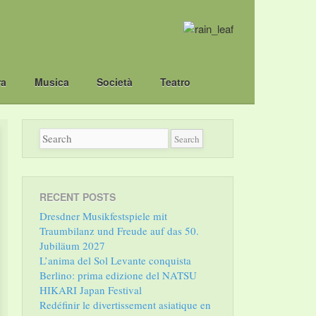
ra
Musica
Società
Teatro
RECENT POSTS
Dresdner Musikfestspiele mit
Traumbilanz und Freude auf das 50.
Jubiläum 2027
L’anima del Sol Levante conquista
Berlino: prima edizione del NATSU
HIKARI Japan Festival
Redéfinir le divertissement asiatique en