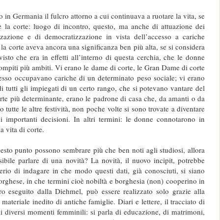
to in Germania il fulcro attorno a cui continuava a ruotare la vita, se
 è la corte: luogo di incontro, questo, ma anche di attuazione dei
zzazione e di democratizzazione in vista dell’accesso a cariche
 la corte aveva ancora una significanza ben più alta, se si considera
visto che era in effetti all’interno di questa cerchia, che le donne
mpiti più ambiti. Vi erano le dame di corte, le Gran Dame di corte
pesso occupavano cariche di un determinato peso sociale; vi erano
 di tutti gli impiegati di un certo rango, che si potevano vantare del
arte più determinante, erano le padrone di casa che, da amanti o da
o tutte le altre festività, non poche volte si sono trovate a diventare
i importanti decisioni. In altri termini: le donne connotarono in
 vita di corte.
esto punto possono sembrare più che ben noti agli studiosi, allora
sibile parlare di una novità? La novità, il nuovo incipit, potrebbe
derio di indagare in che modo questi dati, già conosciuti, si siano
orghese, in che termini cioè nobiltà e borghesia (non) cooperino in
ro eseguito dalla Diehmel, può essere realizzato solo grazie alla
materiale inedito di antiche famiglie. Diari e lettere, il tracciato di
di diversi momenti femminili: si parla di educazione, di matrimoni,