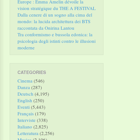
Europe : Emma Amelin dévoile la
vision stratégique du THE A FESTIVAL
Dalla cenere di un sogno alla cima del
mondo: la lucida architettura dei BTS
raccontata da Onirina Lantou
Tra conformismo e bussola edonica: la
psicologia degli istinti contro le illusioni
moderne
CATEGORIES
Cinema
(546)
Danza
(287)
Deutsch
(4,195)
English
(250)
Eventi
(5,443)
Français
(179)
Interviste
(338)
Italiano
(2,825)
Letteratura
(2,256)
Musica
(2,106)