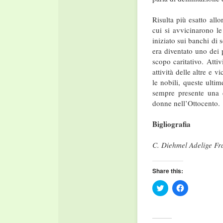
Risulta più esatto all
cui si avvicinarono l
iniziato sui banchi di 
era diventato uno dei 
scopo caritativo. Atti
attività delle altre e 
le nobili, queste ulti
sempre presente una ce
donne nell’Ottocento.
Bigliografia
C. Diehmel Adelige Fr
Share this:
Click
Click
to
to
share
share
on
on
Twitter
Facebook
(Opens
(Opens