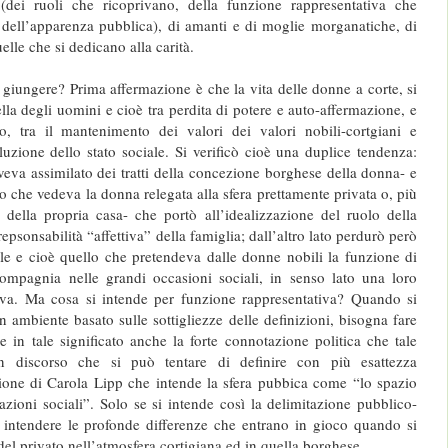
(dei ruoli che ricoprivano, della funzione rappresentativa che
 dell’apparenza pubblica), di amanti e di moglie morganatiche, di
elle che si dedicano alla carità.
ò giungere? Prima affermazione è che la vita delle donne a corte, si
lla degli uomini e cioè tra perdita di potere e auto-affermazione, e
o, tra il mantenimento dei valori dei valori nobili-cortgiani e
uzione dello stato sociale. Si verificò cioè una duplice tendenza:
aveva assimilato dei tratti della concezione borghese della donna- e
o che vedeva la donna relegata alla sfera prettamente privata o, più
a della propria casa- che portò all’idealizzazione del ruolo della
repsonsabilità “affettiva” della famiglia; dall’altro lato perdurò però
le e cioè quello che pretendeva dalle donne nobili la funzione di
compagnia nelle grandi occasioni sociali, in senso lato una loro
iva. Ma cosa si intende per funzione rappresentativa? Quando si
un ambiente basato sulle sottigliezze delle definizioni, bisogna fare
e in tale significato anche la forte connotazione politica che tale
un discorso che si può tentare di definire con più esattezza
zione di Carola Lipp che intende la sfera pubbica come “lo spazio
azioni sociali”. Solo se si intende così la delimitazione pubblico-
d intendere le profonde differenze che entrano in gioco quando si
del privato nell’atmosfera cortigiana ed in quella borghese.