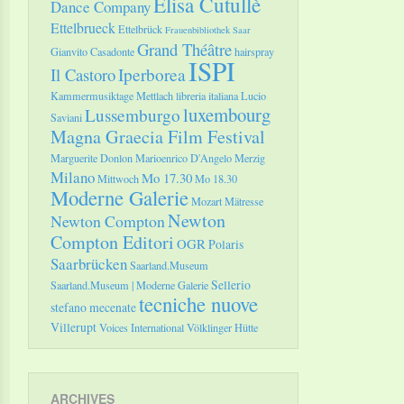
Elisa Cutullè
Dance Company
Ettelbrueck
Ettelbrück
Frauenbibliothek Saar
Grand Théâtre
Gianvito Casadonte
hairspray
ISPI
Il Castoro
Iperborea
Kammermusiktage Mettlach
libreria italiana
Lucio
luxembourg
Lussemburgo
Saviani
Magna Graecia Film Festival
Marguerite Donlon
Marioenrico D'Angelo
Merzig
Milano
Mo 17.30
Mittwoch
Mo 18.30
Moderne Galerie
Mozart
Mätresse
Newton
Newton Compton
Compton Editori
OGR
Polaris
Saarbrücken
Saarland.Museum
Sellerio
Saarland.Museum | Moderne Galerie
tecniche nuove
stefano mecenate
Villerupt
Voices International
Völklinger Hütte
ARCHIVES