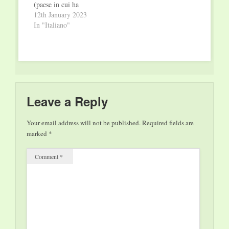
(paese in cui ha
venduto 50mila copie
12th January 2023
in due mesi), La tua
In "Italiano"
assenza è tenebra
colpisce per la
profondità,
l’ambizione e
l’audacia. Islanda,
Fiordi occidentali, un
uomo si ritrova nella
Leave a Reply
chiesetta di un
villaggio sperduto
Your email address will not be published.
Required fields are
senza sapere come
marked
*
ci…
Comment
*