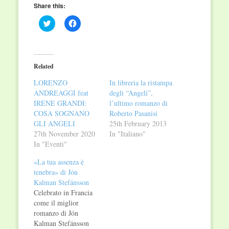
Share this:
Click
Click
to
to
share
share
on
on
Twitter
Facebook
(Opens
(Opens
in
in
Related
new
new
window)
window)
LORENZO
In libreria la ristampa
ANDREAGGI feat
degli “Angeli”,
IRENE GRANDI:
l’ultimo romanzo di
COSA SOGNANO
Roberto Pasanisi
GLI ANGELI
25th February 2013
27th November 2020
In "Italiano"
In "Eventi"
«La tua assenza è
tenebra» di Jón
Kalman Stefánsson
Celebrato in Francia
come il miglior
romanzo di Jón
Kalman Stefánsson