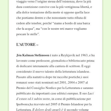
viaggio verso l’origine stessa dell’esistenza, dove la più
dura costrizione convive con la più vertiginosa libertà, e
alla dolce tentazione della morte si oppone quella luce
che portiamo dentro e che nonostante tutto rifiuta di
cedere alle tenebre, perché “siamo a bordo di una barca
che fa acqua”, ma “con le nostre reti marce vogliamo
pescare le stelle”.
L’AUTORE –
Jón Kalman Stefánsson
è nato a Reykjavík nel 1963, e ha
lavorato come professore, giornalista e bibliotecario prima
di dedicarsi interamente alla carriera di scrittore. È oggi
considerato il nuovo talento della letteratura islandese.
Passato alla narrativa dopo tre raccolte poetiche,i suoi
romanzi sono stati nominati nel 2001, 2004 e 2007 al
Premio del Consiglio Nordico per la Letteratura e saranno
pubblicato da importanti case editrici europee. Il suo
Luci
d’estate ed è subito notte
, in corso di pubblicazione per
Iperborea,ha ricevuto nel 2005 il Premio Islandese per la
Letteratura.
Il dolore degli angeli è
il secondo volume