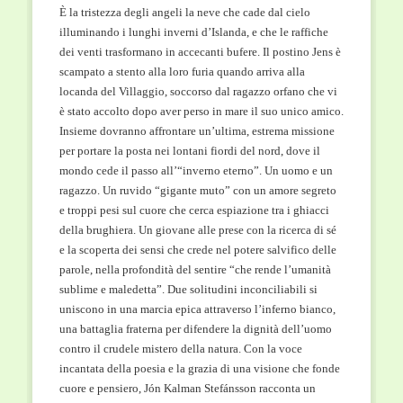
È la tristezza degli angeli la neve che cade dal cielo
illuminando i lunghi inverni d’Islanda, e che le raffiche
dei venti trasformano in accecanti bufere. Il postino Jens è
scampato a stento alla loro furia quando arriva alla
locanda del Villaggio, soccorso dal ragazzo orfano che vi
è stato accolto dopo aver perso in mare il suo unico amico.
Insieme dovranno affrontare un’ultima, estrema missione
per portare la posta nei lontani fiordi del nord, dove il
mondo cede il passo all’“inverno eterno”. Un uomo e un
ragazzo. Un ruvido “gigante muto” con un amore segreto
e troppi pesi sul cuore che cerca espiazione tra i ghiacci
della brughiera. Un giovane alle prese con la ricerca di sé
e la scoperta dei sensi che crede nel potere salvifico delle
parole, nella profondità del sentire “che rende l’umanità
sublime e maledetta”. Due solitudini inconciliabili si
uniscono in una marcia epica attraverso l’inferno bianco,
una battaglia fraterna per difendere la dignità dell’uomo
contro il crudele mistero della natura. Con la voce
incantata della poesia e la grazia di una visione che fonde
cuore e pensiero, Jón Kalman Stefánsson racconta un