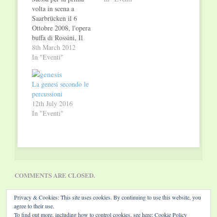
volta in scena a
Saarbrücken il 6
Ottobre 2008, l'opera
buffa di Rossini, Il
Barbiere di Siviglia, è
8th March 2012
stata ripresa nel
In "Eventi"
programma
2011/2012 dello
La genesi secondo le
Staatstheater con ben
percussioni
4 appuntamenti. La
12th July 2016
messa in scena, curata
In "Eventi"
da Dagmar
Schlingmann (attuale
curatrice del teatro) è
riuscita a divertire e…
COMMENTS ARE CLOSED.
Privacy & Cookies: This site uses cookies. By continuing to use this website, you
agree to their use.
To find out more, including how to control cookies, see here:
Cookie Policy