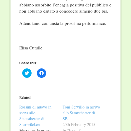
abbiano assorbito l’energia positiva del pubblico e
non abbiano esitato a concedere almeno due bis.
Attendiamo con ansia la prossima performance.
Elisa Cutullè
Share this:
Click
Click
to
to
share
share
on
on
Twitter
Facebook
(Opens
(Opens
in
in
Related
new
new
window)
window)
Rossini di nuovo in
Toni Servillo in arrivo
scena allo
allo Staatstheater di
Staatstheater di
SB
Saarbrücken
20th February 2015
Messa per la prima
In "Eventi"