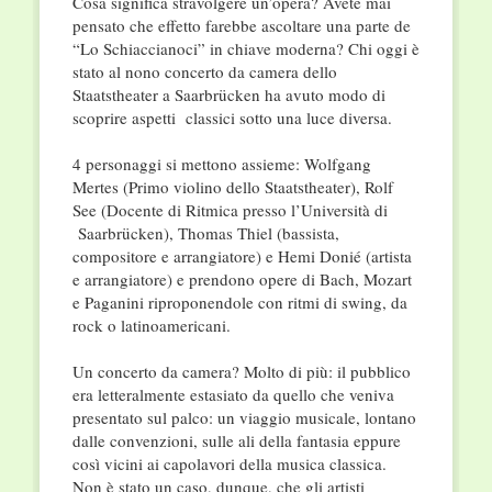
Cosa significa stravolgere un’opera? Avete mai
pensato che effetto farebbe ascoltare una parte de
“Lo Schiaccianoci” in chiave moderna? Chi oggi è
stato al nono concerto da camera dello
Staatstheater a Saarbrücken ha avuto modo di
scoprire aspetti classici sotto una luce diversa.
4 personaggi si mettono assieme: Wolfgang
Mertes (Primo violino dello Staatstheater), Rolf
See (Docente di Ritmica presso l’Università di
Saarbrücken), Thomas Thiel (bassista,
compositore e arrangiatore) e Hemi Donié (artista
e arrangiatore) e prendono opere di Bach, Mozart
e Paganini riproponendole con ritmi di swing, da
rock o latinoamericani.
Un concerto da camera? Molto di più: il pubblico
era letteralmente estasiato da quello che veniva
presentato sul palco: un viaggio musicale, lontano
dalle convenzioni, sulle ali della fantasia eppure
così vicini ai capolavori della musica classica.
Non è stato un caso, dunque, che gli artisti