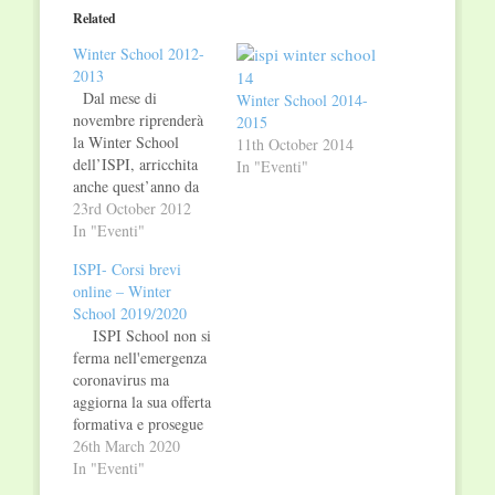
in
in
Related
new
new
window)
window)
Winter School 2012-
2013
Dal mese di
Winter School 2014-
novembre riprenderà
2015
la Winter School
11th October 2014
dell’ISPI, arricchita
In "Eventi"
anche quest’anno da
nuovi corsi.
23rd October 2012
Nell’ambito della
In "Eventi"
Winter School sarà
ISPI- Corsi brevi
inoltre possibile
online – Winter
conseguire i Diplomi
School 2019/2020
in “Sviluppo e
ISPI School non si
Cooperazione
ferma nell'emergenza
Internazionale”,
coronavirus ma
“Emergenze e
aggiorna la sua offerta
Interventi Umanitari”,
formativa e prosegue
“Affari Europei”. Sul
con i corsi
26th March 2020
sito www.ispionline.it
brevi della Winter
In "Eventi"
sono disponibili le
School da seguire