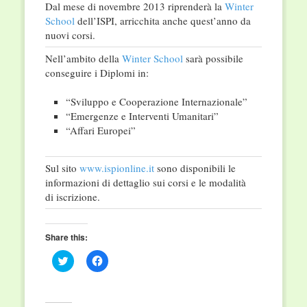
Dal mese di novembre 2013 riprenderà la
Winter
School
dell’ISPI, arricchita anche quest’anno da
nuovi corsi.
Nell’ambito della
Winter School
sarà possibile
conseguire i Diplomi in:
“Sviluppo e Cooperazione Internazionale”
“Emergenze e Interventi Umanitari”
“Affari Europei”
Sul sito
www.ispionline.it
sono disponibili le
informazioni di dettaglio sui corsi e le modalità
di iscrizione.
Share this:
Click
Click
to
to
share
share
on
on
Twitter
Facebook
(Opens
(Opens