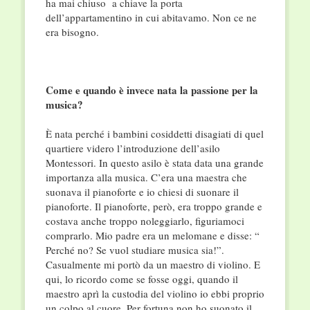
ha mai chiuso a chiave la porta
dell’appartamentino in cui abitavamo. Non ce ne
era bisogno.
Come e quando è invece nata la passione per la
musica?
È nata perché i bambini cosiddetti disagiati di quel
quartiere videro l’introduzione dell’asilo
Montessori. In questo asilo è stata data una grande
importanza alla musica. C’era una maestra che
suonava il pianoforte e io chiesi di suonare il
pianoforte. Il pianoforte, però, era troppo grande e
costava anche troppo noleggiarlo, figuriamoci
comprarlo. Mio padre era un melomane e disse: “
Perché no? Se vuol studiare musica sia!”.
Casualmente mi portò da un maestro di violino. E
qui, lo ricordo come se fosse oggi, quando il
maestro aprì la custodia del violino io ebbi proprio
un colpo al cuore. Per fortuna non ho suonato il