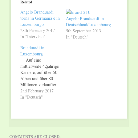
Related
new
new
window)
window)
Angelo Branduardi
torna in Germania e in
Angelo Branduardi in
Lussemburgo
Deutschland/Luxembourg
28th February 2017
5th September 2013
In "Interviste"
In "Deutsch"
Branduardi in
Luxembourg
Auf eine
mittlerweile 42jährige
Karriere, auf über 50
Alben und über 80
Millionen verkaufter
Exemplare weltweit
2nd February 2017
kann ANGELO
In "Deutsch"
BRANDUARDI
zurückblicken und
verfügt somit über
einen schier
unermesslichen
Fundus. Über den
COMMENTS ARE CLOSED.