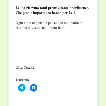
Lei ha ricevuto tanti premi e tante onorificenze.
Che peso e importanza hanno per Lei?
Ogni tanto ci penso e penso che mio padre ne
sarebbe davvero stato molto fiero.
Elisa Cutullè
Share this:
Click
Click
to
to
share
share
on
on
Twitter
Facebook
(Opens
(Opens
in
in