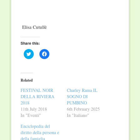
Elisa Cutullè
Share this:
Click
Click
to
to
share
share
on
on
Twitter
Facebook
(Opens
(Opens
in
in
Related
new
new
window)
window)
FESTIVAL NOIR
Charley Rama IL
DELLA RIVIERA
SOGNO DI
2018
PUMBINO
11th July 2018
6th February 2025
In "Eventi"
In "Italiano"
Enciclopedia del
diritto della persona e
della famiglia