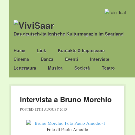
Das deutsch-italienische Kulturmagazin im Saarland
Main menu
Skip
Home
Link
Kontakte & Impressum
to
Cinema
Danza
Eventi
Interviste
content
Letteratura
Musica
Società
Teatro
Intervista a Bruno Morchio
POSTED
12TH AUGUST 2013
Foto di Paolo Amodio