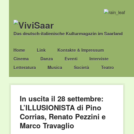
Das deutsch-italienische Kulturmagazin im Saarland
Main menu
Skip
Home
Link
Kontakte & Impressum
to
Cinema
Danza
Eventi
Interviste
content
Letteratura
Musica
Società
Teatro
In uscita il 28 settembre:
L’ILLUSIONISTA di Pino
Corrias, Renato Pezzini e
Marco Travaglio