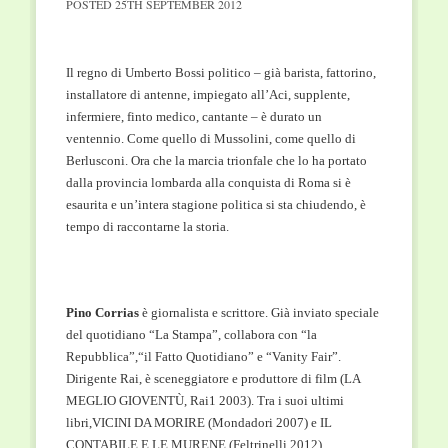
POSTED
25TH SEPTEMBER 2012
Il regno di Umberto Bossi politico – già barista, fattorino,
installatore di antenne, impiegato all’Aci, supplente,
infermiere, finto medico, cantante – è durato un
ventennio. Come quello di Mussolini, come quello di
Berlusconi. Ora che la marcia trionfale che lo ha portato
dalla provincia lombarda alla conquista di Roma si è
esaurita e un’intera stagione politica si sta chiudendo, è
tempo di raccontarne la storia.
Pino Corrias
è giornalista e scrittore. Già inviato speciale
del quotidiano “La Stampa”, collabora con “la
Repubblica”,“il Fatto Quotidiano” e “Vanity Fair”.
Dirigente Rai, è sceneggiatore e produttore di film (LA
MEGLIO GIOVENTÙ, Rai1 2003). Tra i suoi ultimi
libri,VICINI DA MORIRE (Mondadori 2007) e IL
CONTABILE E LE MURENE (Feltrinelli 2012).