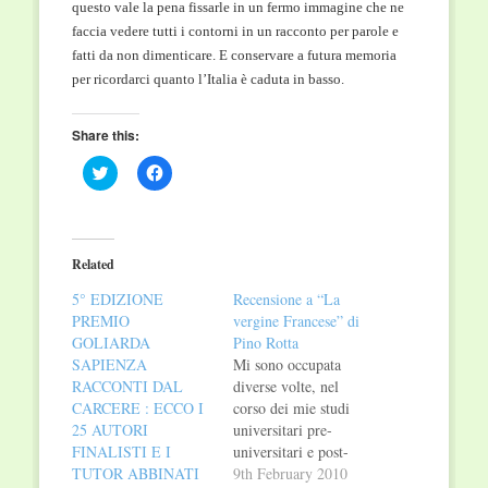
questo vale la pena fissarle in un fermo immagine che ne
faccia vedere tutti i contorni in un racconto per parole e
fatti da non dimenticare. E conservare a futura memoria
per ricordarci quanto l’Italia è caduta in basso.
Share this:
Click
Click
to
to
share
share
on
on
Twitter
Facebook
(Opens
(Opens
in
in
Related
new
new
window)
window)
5° EDIZIONE
Recensione a “La
PREMIO
vergine Francese” di
GOLIARDA
Pino Rotta
SAPIENZA
Mi sono occupata
RACCONTI DAL
diverse volte, nel
CARCERE : ECCO I
corso dei mie studi
25 AUTORI
universitari pre-
FINALISTI E I
universitari e post-
TUTOR ABBINATI
universitari della
9th February 2010