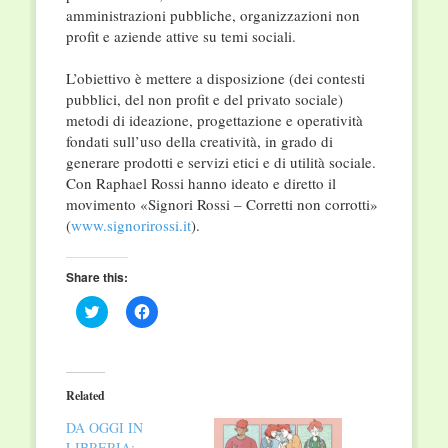
amministrazioni pubbliche, organizzazioni non
profit e aziende attive su temi sociali.
L’obiettivo è mettere a disposizione (dei contesti
pubblici, del non profit e del privato sociale)
metodi di ideazione, progettazione e operatività
fondati sull’uso della creatività, in grado di
generare prodotti e servizi etici e di utilità sociale.
Con Raphael Rossi hanno ideato e diretto il
movimento «Signori Rossi – Corretti non corrotti»
(
www.signorirossi.it
).
Share this:
Click
Click
to
to
share
share
on
on
Twitter
Facebook
(Opens
(Opens
in
in
Related
new
new
window)
window)
DA OGGI IN
LIBRERIA: