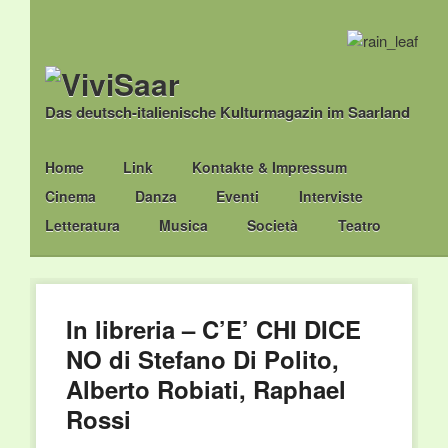
Das deutsch-italienische Kulturmagazin im Saarland
Main menu
Skip
Home
Link
Kontakte & Impressum
to
Cinema
Danza
Eventi
Interviste
content
Letteratura
Musica
Società
Teatro
In libreria – C’E’ CHI DICE
NO di Stefano Di Polito,
Alberto Robiati, Raphael
Rossi