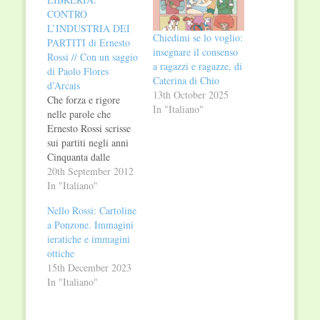
CONTRO
L’INDUSTRIA DEI
Chiedimi se lo voglio:
PARTITI di Ernesto
insegnare il consenso
Rossi // Con un saggio
a ragazzi e ragazze, di
di Paolo Flores
Caterina di Chio
d’Arcais
13th October 2025
Che forza e rigore
In "Italiano"
nelle parole che
Ernesto Rossi scrisse
sui partiti negli anni
Cinquanta dalle
colonne de «il
20th September 2012
Mondo». Vale la pena
In "Italiano"
davvero riproporle e
Nello Rossi: Cartoline
farle leggere a tutti. Il
a Ponzone. Immagini
male che oggi viene in
ieratiche e immagini
superficie Rossi lo
ottiche
denunciava già allora
15th December 2023
con assoluta lucidità. I
In "Italiano"
partiti come macchine
di…