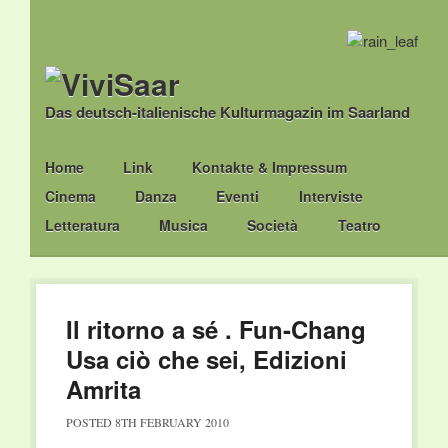
Das deutsch-italienische Kulturmagazin im Saarland
Main menu
Skip
Home
Link
Kontakte & Impressum
to
Cinema
Danza
Eventi
Interviste
content
Letteratura
Musica
Società
Teatro
Il ritorno a sé . Fun-Chang
Usa ciò che sei, Edizioni
Amrita
POSTED
8TH FEBRUARY 2010