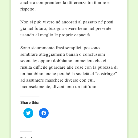
anche a comprendere la differenza tra timore e
rispetto.
Non si può vivere né ancorati al passato né posti
già nel futuro, bisogna vivere bene nel presente
usando al meglio le proprie capacità.
Sono sicuramente frasi semplici, possono
sembrare atteggiamenti banali o conclusioni
scontate; eppure dobbiamo ammettere che ci
risulta difficile guardare alle cose con la purezza di
un bambino anche perché la società ci “costringe”
ad assumere maschere diverse con cui,
inconsciamente, diventiamo un tutt’uno.
Share this:
Click
Click
to
to
share
share
on
on
Twitter
Facebook
(Opens
(Opens
in
in