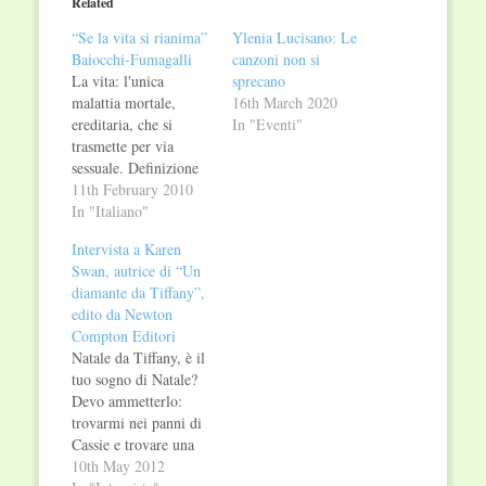
Related
new
new
window)
window)
“Se la vita si rianima”
Ylenia Lucisano: Le
Baiocchi-Fumagalli
canzoni non si
La vita: l'unica
sprecano
malattia mortale,
16th March 2020
ereditaria, che si
In "Eventi"
trasmette per via
sessuale. Definizione
assurda, ma molto
11th February 2010
realistica. La vita
In "Italiano"
viene concessa senza
Intervista a Karen
interpellare il diretto o
Swan, autrice di “Un
la diretta interessata.
diamante da Tiffany”,
Nessuno chiede ad un
edito da Newton
neonato se voglia o
Compton Editori
meno ricevere il dono
Natale da Tiffany, è il
della vita. Il discorso
tuo sogno di Natale?
non cambia nemmeno
Devo ammetterlo:
nel corso…
trovarmi nei panni di
Cassie e trovare una
scatolina con il mio
10th May 2012