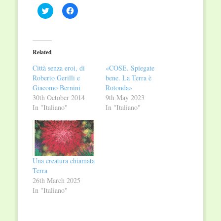
Click
Click
to
to
share
share
on
on
Twitter
Facebook
(Opens
(Opens
in
in
Related
new
new
window)
window)
Città senza eroi, di
«COSE. Spiegate
Roberto Gerilli e
bene. La Terra è
Giacomo Bernini
Rotonda»
30th October 2014
9th May 2023
In "Italiano"
In "Italiano"
Una creatura chiamata
Terra
26th March 2025
In "Italiano"