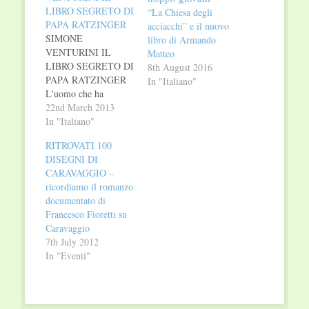
LIBRO SEGRETO DI
“La Chiesa degli
PAPA RATZINGER
acciacchi” e il nuovo
SIMONE
libro di Armando
VENTURINI IL
Matteo
LIBRO SEGRETO DI
8th August 2016
PAPA RATZINGER
In "Italiano"
L'uomo che ha
rinunciato al papato
22nd March 2013
Cosa si nasconde
In "Italiano"
dietro la rinuncia al
RITROVATI 100
trono di Pietro 11
DISEGNI DI
febbraio 2013. La
CARAVAGGIO –
notizia bomba è
ricordiamo il romanzo
battuta dall’ANSA alle
documentato di
11:49, ma in pochi
Francesco Fioretti su
minuti fa il giro del
Caravaggio
mondo. Benedetto
7th July 2012
XVI lascia il
In "Eventi"
pontificato. Un…