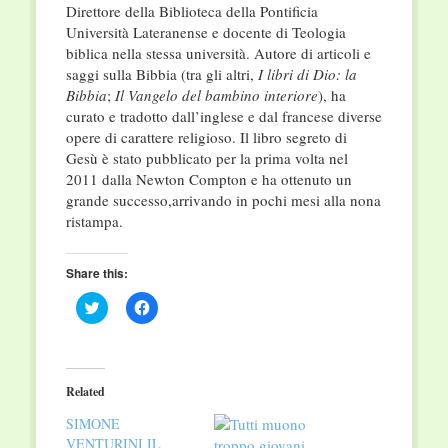
Direttore della Biblioteca della Pontificia
Università Lateranense e docente di Teologia
biblica nella stessa università. Autore di articoli e
saggi sulla Bibbia (tra gli altri,
I libri di Dio: la
Bibbia
;
Il Vangelo del bambino interiore
), ha
curato e tradotto dall’inglese e dal francese diverse
opere di carattere religioso. Il libro segreto di
Gesù è stato pubblicato per la prima volta nel
2011 dalla Newton Compton e ha ottenuto un
grande successo,arrivando in pochi mesi alla nona
ristampa.
Share this:
Click
Click
to
to
share
share
on
on
Twitter
Facebook
(Opens
(Opens
in
in
Related
new
new
window)
window)
SIMONE
VENTURINI IL