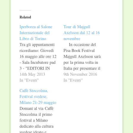
on
on
Twitter
Facebook
(Opens
(Opens
in
in
Related
new
new
window)
window)
Iperborea al Salone
Tour di Majgull
Internazionale del
Axelsson dal 12 al 16
Libro di Torino
novembre
Tra gli appuntamenti
In occasione del
ricordiamo: Giovedì
Pisa Book Festival
16 maggio alle ore 12
Majgull Axelsson sarà
- Sala Incubatore pad
per la prima volta in
3 - "EDITORI IN
Italia per presentare il
TOUR: collaborare
14th May 2013
suo libro Io non mi
9th November 2016
con le librerie per
In "Eventi"
chiamo Miriam e
In "Eventi"
superare la crisi" a
incontrare i lettori in
Caffè Stoccolma,
cura del Salone del
un tour che la porterà
Festival svedese,
Libro, in
a Pisa, Milano
Milano 21-29 maggio
collaborazione con
(librerie "Il mio libro"
Domani al via Caffè
Iperborea e minimum
e "Verso"), Torino
Stoccolma il primo
fax. Gli editori Pietro
(Circolo dei lettori) e
festival a Milano
Biancardi e Marco
Pinerolo (Libreria…
dedicato alla cultura
Cassini parleranno
svedese ideato e