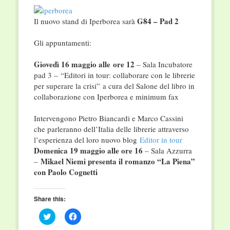
G84 – Pad 2
Il nuovo stand di Iperborea sarà
Gli appuntamenti:
Giovedì 16 maggio alle ore 12
– Sala Incubatore
pad 3 – “Editori in tour: collaborare con le librerie
per superare la crisi” a cura del Salone del libro in
collaborazione con Iperborea e minimum fax
Intervengono Pietro Biancardi e Marco Cassini
che parleranno dell’Italia delle librerie attraverso
l’esperienza del loro nuovo blog
Editor in tour
Domenica 19 maggio alle ore 16
– Sala Azzurra
Mikael Niemi presenta il romanzo “La Piena”
–
con Paolo Cognetti
Share this:
Click
Click
to
to
share
share