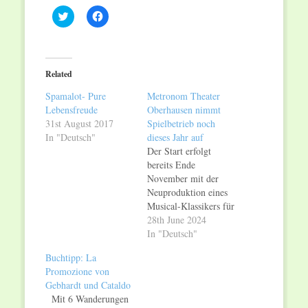
Click
Click
to
to
share
share
on
on
Twitter
Facebook
(Opens
(Opens
in
in
Related
new
new
window)
window)
Spamalot- Pure
Metronom Theater
Lebensfreude
Oberhausen nimmt
31st August 2017
Spielbetrieb noch
In "Deutsch"
dieses Jahr auf
Der Start erfolgt
bereits Ende
November mit der
Neuproduktion eines
Musical-Klassikers für
die gesamte Familie
28th June 2024
„Der Geist der
In "Deutsch"
Weihnacht“, gefolgt
Buchtipp: La
vom erfolgreichsten
Promozione von
deutschen Musical
Gebhardt und Cataldo
aller Zeiten
Mit 6 Wanderungen
„ELISABETH – von