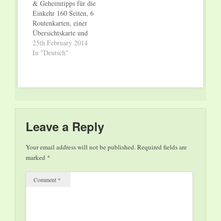
& Geheimtipps für die
Michael Kunze und
Einkehr 160 Seiten, 6
Sylvester Levay in der
Routenkarten, einer
gefeierten
Übersichtskarte und
Schönbrunn-Version“
zahlreichen Fotos,
25th February 2014
und der
Format 14 x 21 cm,
In "Deutsch"
internationalen
Klappenbroschüre
Neuproduktion des
Euro 19,90 ISBN
Hitmusicals
978-3-939499-41-1
„GREASE“. Der
Auslieferung:
Startschuss im
Mitte/Ende April
Metronom Theater…
2014 Dieses Buch ist
eine Kombination aus
Leave a Reply
Krimi, Wandern und
italienischer Küche -
Your email address will not be published.
Required fields are
eine ungewöhnliche
marked
*
Mischung
verschiedener Genres.
Comment
*
Wandern,…