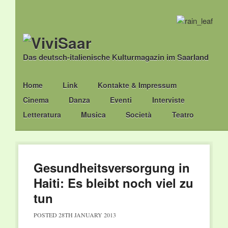
Das deutsch-italienische Kulturmagazin im Saarland
Main menu
Skip
Home
Link
Kontakte & Impressum
to
Cinema
Danza
Eventi
Interviste
content
Letteratura
Musica
Società
Teatro
Gesundheitsversorgung in
Haiti: Es bleibt noch viel zu
tun
POSTED
28TH JANUARY 2013