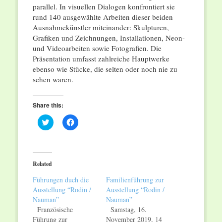
parallel. In visuellen Dialogen konfrontiert sie
rund 140 ausgewählte Arbeiten dieser beiden
Ausnahmekünstler miteinander: Skulpturen,
Grafiken und Zeichnungen, Installationen, Neon-
und Videoarbeiten sowie Fotografien. Die
Präsentation umfasst zahlreiche Hauptwerke
ebenso wie Stücke, die selten oder noch nie zu
sehen waren.
Share this:
Click
Click
to
to
share
share
on
on
Twitter
Facebook
(Opens
(Opens
in
in
Related
new
new
window)
window)
Führungen duch die
Familienführung zur
Ausstellung “Rodin /
Ausstellung “Rodin /
Nauman”
Nauman”
Französische
Samstag, 16.
Führung zur
November 2019, 14