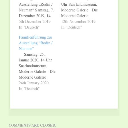
Ausstellung „Rodin /
Uhr Saarlandmuseum,
Nauman“ Samstag, 7.
Moderne Galerie Die
Dezember 2019, 14
Moderne Galerie
Uhr Englische
5th December 2019
bietet am Samstag,
12th November 2019
Führung zur
In "Deutsch"
16. November 2019,
In "Deutsch"
Ausstellung „Rodin /
um 14 Uhr, eine
Familienführung zur
Nauman“ Samstag, 7.
Familienführung zur
Ausstellung “Rodin /
Dezember 2019, 16
Sonderausstellung Rodin
Nauman”
Uhr
/ Nauman an. Durch
Samstag, 25.
Saarlandmuseum,
kindgerechte Sprache
Januar 2020, 14 Uhr
Moderne Galerie Die
ermöglicht die
Saarlandmuseum,
Moderne Galerie des
Führung Kindern und
Moderne Galerie Die
Saarlandmuseums
Erwachsenen
Moderne Galerie
bietet am Samstag, 7.
gleichermaßen einen
bietet am Samstag,
24th January 2020
Dezember 2019, um
Einstieg. Erstmals auf
25. Januar 2020, um
In "Deutsch"
14 Uhr, eine
breiter Basis führt die
14 Uhr, eine
französische Führung
Schau der
Familienführung zur
und…
Modernen…
Sonderausstellung Rodin
/ Nauman an. Durch
kindgerechte Sprache
ermöglicht die
COMMENTS ARE CLOSED.