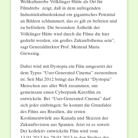
Weltkulturerbe Völklinger Hütte als Ort für
Filmdrehs zeigt, daß in dem aufregenden
Industriekulturdenkmal ein gigantisches Potential
an Bildern schlummert, das es gilt zu befreien und
zu befördern. Die besondere Ästhetik der
Völklinger Hütte wird durch die Filme die hier
gedreht werden, ein großes Zukunftsthema sein”,
sagt Generaldirektor Prof. Meinrad Maria
Grewenig.
Dabei wird mit Dystopia ein Film umgesetzt der
dem Typus “User-Generated Cinema” zuzuordnen
ist. Seit Mai 2012 bringt das Projekt “Dystopia”
Menschen aus aller Welt zusammen, um
gemeinsam einen Cyberpunk-Kurzfilm zu
entwickeln. Bei “User-Generated Cinema” darf
sich jeder einbringen: So kommt die Grundidee
des Films aus Brasilien, die ersten
Kostümentwürfe aus Kanada und Skizzen der
Zukunftsvision aus Spanien. Jetzt ist es soweit:
Der kollektiv entwickelte Film wird vom
13.04.2013 bis 29.04.2013 in den Studios der