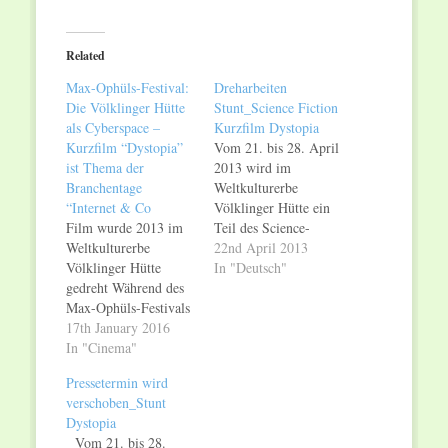
on
on
Twitter
Facebook
(Opens
(Opens
in
in
Related
new
new
window)
window)
Max-Ophüls-Festival:
Dreharbeiten
Die Völklinger Hütte
Stunt_Science Fiction
als Cyberspace –
Kurzfilm Dystopia
Kurzfilm “Dystopia”
Vom 21. bis 28. April
ist Thema der
2013 wird im
Branchentage
Weltkulturerbe
“Internet & Co
Völklinger Hütte ein
Film wurde 2013 im
Teil des Science-
Weltkulturerbe
Fiction-Kuzfilms
22nd April 2013
Völklinger Hütte
"Dystopia" gedreht.
In "Deutsch"
gedreht Während des
"Dystopia" spielt im
Max-Ophüls-Festivals
Jahr 2084 – durch die
steht mit dem
17th January 2016
technischen
Science-Fiction-
In "Cinema"
Entwicklungen ist es
Kurzfilm "Dystopia"
dem Wissenschaftler
Pressetermin wird
ein Film im
Jacob möglich, das
verschoben_Stunt
Blickpunkt, der im
Bewusstsein seiner tot
Dystopia
Weltkulturerbe
kranken Frau Ava in
Vom 21. bis 28.
Völklinger Hütte
eine virtuelle Realität