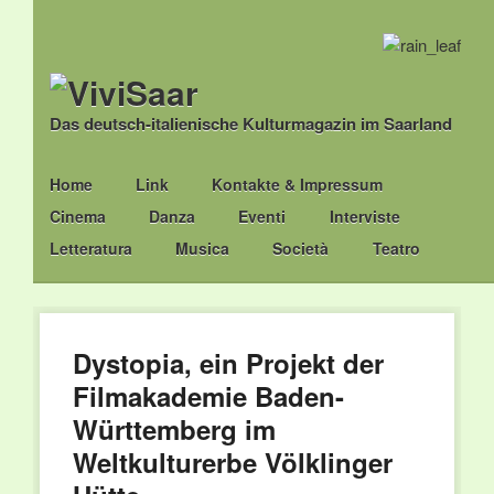
Das deutsch-italienische Kulturmagazin im Saarland
Main menu
Skip
Home
Link
Kontakte & Impressum
to
Cinema
Danza
Eventi
Interviste
content
Letteratura
Musica
Società
Teatro
Dystopia, ein Projekt der
Filmakademie Baden-
Württemberg im
Weltkulturerbe Völklinger