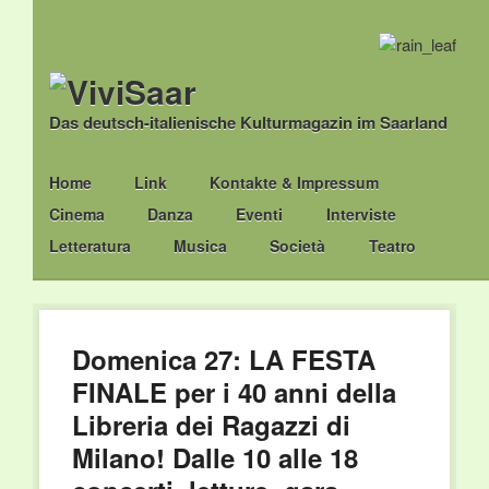
Das deutsch-italienische Kulturmagazin im Saarland
Main menu
Skip
Home
Link
Kontakte & Impressum
to
Cinema
Danza
Eventi
Interviste
content
Letteratura
Musica
Società
Teatro
Domenica 27: LA FESTA
FINALE per i 40 anni della
Libreria dei Ragazzi di
Milano! Dalle 10 alle 18