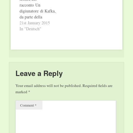
11 - Milano
racconto Un
MARATONA
digiunatore di Kafka,
SCHIAPPA! In
da parte della
occasione dell'uscita
professoressa Sibilla
21st January 2015
in Italia del 6° volume
Cuoghi, per venire
In "Deutsch"
di Diario…
incontro all’interesse
di molti lettori,
abbiamo deciso di
proporre un ciclo di
letture ad alta voce di
testi di alcuni grandi
autori della letteratura
Leave a Reply
italiana e
internazionale. Ci
Your email address will not be published.
Required fields are
incontreremo in
marked
*
libreria per leggere…
Comment
*