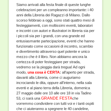
Siamo arrivati alla festa finale di queste lunghe
celebrazioni per un compleanno importante: i 40
anni della Libreria dei Ragazzi di Milano. Dallo
scorso febbraio a oggi, sono stati quattro mesi di
festeggiamenti, con moltissimi eventi, laboratori
e incontri con autori e illustratori in libreria sia per
i piccoli sia per i grandi, con una grande ed
entusiasmante partecipazione, eventi che hanno
funzionato come occasioni di incontro, scambio
e divertimento attraverso quel potente e unico
mezzo che è il libro. Non abbiamo ancora la
certezza di poter festeggiare per strada,
vedremo se la pioggia darà tregua! Ad ogni
modo,
una cosa è CERTA
:
all’aperto per strada,
davanti alla Libreria, come ci auguriamo
incrociando le dita, oppure all’interno, nella sala
eventi e al piano terra della Libreria, domenica
27 maggio dalle ore 10 alle ore 18 in via Tadino
53, ci sarà una
GRANDE FESTA
che
vorremmo condividere con tutti voi e i tanti ospiti
che ci aiuteranno a spegnere le 40 candeline,