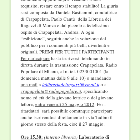
requisito, restare entro il tempo stabilito!
La giuria
sarà composta da Daniela Bastianoni, conduttrice
di Crapapelata, Paolo Cantù della Libreria dei
Ragazzi di Monza e dal piccolo e fedelissimo
ospite di Crapapelata, Andrea. A ogni
“esibizione”, seguirà anche la votazione del
pubblico per i commenti più belli, divertenti e
originali. PREMI PER TUTTI I PARTECIPANTI!
Per partecipare
basta iscriversi, telefonando in
diretta
durante la trasmissione Crapapelata
, Radio
Popolare di Milano, al n. tel. 0233001001 (la
domenica mattina dalle 9 alle 10) o
mandando
una mail
a
lalibreriadeiragazzi@email.it
o a
crapapelata@radiopopolare.it
, specificando
nome ed età della giovane lettrice o del giovane
lettore,
entro venerdì 25 maggio 2012
. Per i
ritardatari: sarà possibile comunque partecipare
anche iscrivendosi direttamente in via Tadino il
giorno stesso della festa, cioè il 27 maggio.
Ore 15.30:
Laboratorio di
(Interno libreria)