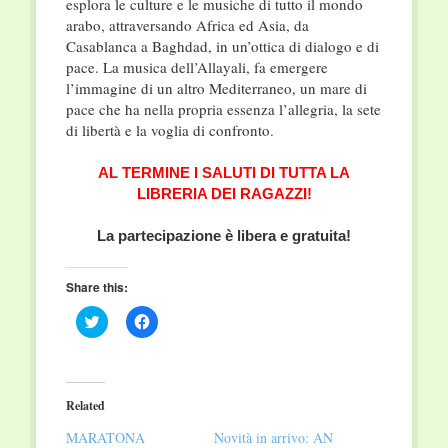
esplora le culture e le musiche di tutto il mondo
arabo, attraversando Africa ed Asia, da
Casablanca a Baghdad, in un’ottica di dialogo e di
pace. La musica dell’Allayali, fa emergere
l’immagine di un altro Mediterraneo, un mare di
pace che ha nella propria essenza l’allegria, la sete
di libertà e la voglia di confronto.
AL TERMINE I SALUTI DI TUTTA LA
LIBRERIA DEI RAGAZZI!
La partecipazione è libera e gratuita!
Share this:
Click
Click
to
to
share
share
on
on
Twitter
Facebook
(Opens
(Opens
in
in
Related
new
new
window)
window)
MARATONA
Novità in arrivo: AN