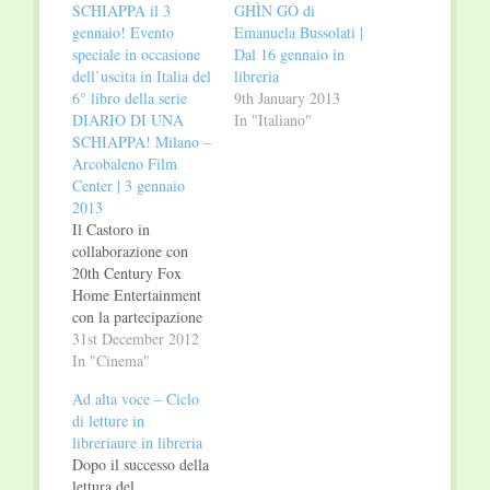
SCHIAPPA il 3
GHÌN GÒ di
gennaio! Evento
Emanuela Bussolati |
speciale in occasione
Dal 16 gennaio in
dell’uscita in Italia del
libreria
6° libro della serie
9th January 2013
DIARIO DI UNA
In "Italiano"
SCHIAPPA! Milano –
Arcobaleno Film
Center | 3 gennaio
2013
Il Castoro in
collaborazione con
20th Century Fox
Home Entertainment
con la partecipazione
de La Libreria dei
31st December 2012
Ragazzi presentano:
In "Cinema"
Giovedì 3 gennaio
Ad alta voce – Ciclo
2013 - ore 11.00 -
di letture in
14.00 - 16.00 Cinema
libreriaure in libreria
Arcobaleno Film
Dopo il successo della
Center, viale Tunisia
lettura del