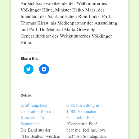
Aufsichtsratsvorsitzende des Weltkulturerbes
Völklinger Hütte, Minister Heiko Maas, der
Intendant des Saarländischen Rundfunks, Prof.
Thomas Kleist, als Medienpartner der Ausstellung
und Prof. Dr. Meinrad Maria Grewenig,
Generaldirektor des Weltkulturerbes Völklinger
Hütte.
Share this:
Click
Click
to
to
share
share
on
on
Twitter
Facebook
(Opens
(Opens
in
in
Related
new
new
window)
window)
Eröffnungsfeier
Großausstellung mit
Generation Pop mit
1.500 Exponaten:
Konzerten 14
Generation Pop
September
"Generation Pop! …
Die Band aus der
hear me, feel me, love
"The Beatles" wurden:
me!" Ab Sonntag, den