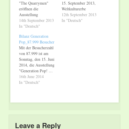
"The Quarrymen"
15. September 2013,
eröffnen die
Weltkulturerbe
Ausstellung
Völklinger Hütte,
12th September 2013
"Generation Pop!" im
14th September 2013
Gebläsehalle ab
In "Deutsch"
Weltkulturerbe
In "Deutsch"
Sonntag, den 15.
Völklinger Hütte
September 2013,
Bilanz Generation
Eröffnungsfeier zu
entführt das
Pop_87.999 Besucher
"Generation Pop!" mit
Weltkulturerbe
Mit der Besucherzahl
mehreren Konzerten
Völklinger Hütte seine
von 87.999 ist am
am Samstag, den 14.
Besucher in die Welt
Sonntag, den 15. Juni
September 2013,
des Pop. Mit rund
2014, die Ausstellung
Eintritt frei Mit
1.500 Exponaten,
"Generation Pop! …
mehreren Konzerten
darunter Kult-Objekte
hear me, feel me, love
16th June 2014
und schon einen Tag
von Pop-Stars wie
me!" im
In "Deutsch"
vor der eigentlichen
Elvis Presley, Elton…
Weltkulturerbe
Eröffnung feiert das
Völklinger Hütte zu
Weltkulturerbe
Ende gegangen.
Völklinger Hütte…
Damit hat "Generation
Pop!" die
Besuchererwartungen
des Weltkulturerbes
Leave a Reply
Völklinger Hütte