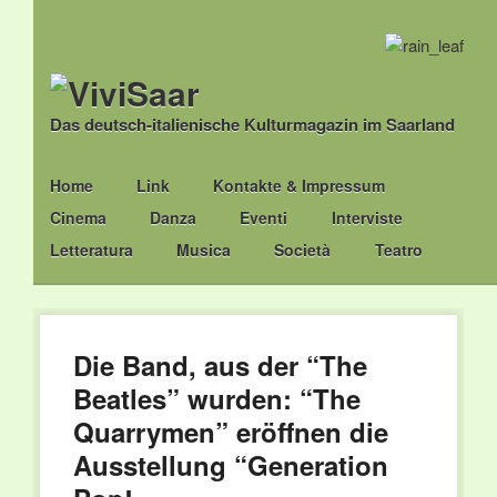
Das deutsch-italienische Kulturmagazin im Saarland
Main menu
Skip
Home
Link
Kontakte & Impressum
to
Cinema
Danza
Eventi
Interviste
content
Letteratura
Musica
Società
Teatro
Die Band, aus der “The
Beatles” wurden: “The
Quarrymen” eröffnen die
Ausstellung “Generation