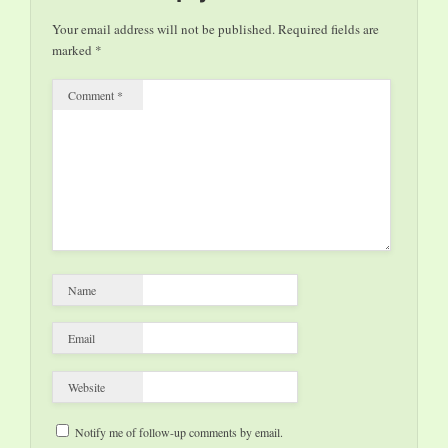
deutlich übertroffen.
Your email address will not be published.
Required fields are
Ursprünglich hatte das
marked
*
Weltkulturerbe
Völklinger Hütte mit
Comment
*
einer…
Name
Email
Website
Notify me of follow-up comments by email.