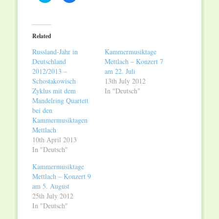
to
to
share
share
on
on
Twitter
Facebook
(Opens
(Opens
in
in
Related
new
new
window)
window)
Russland-Jahr in
Kammermusiktage
Deutschland
Mettlach – Konzert 7
2012/2013 –
am 22. Juli
Schostakowisch
13th July 2012
Zyklus mit dem
In "Deutsch"
Mandelring Quartett
bei den
Kammermusiktagen
Mettlach
10th April 2013
In "Deutsch"
Kammermusiktage
Mettlach – Konzert 9
am 5. August
25th July 2012
In "Deutsch"