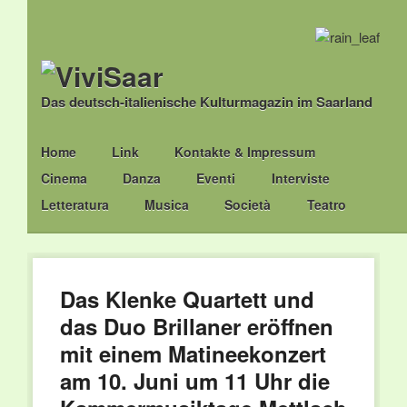
Das deutsch-italienische Kulturmagazin im Saarland
Main menu
Skip
Home
Link
Kontakte & Impressum
to
Cinema
Danza
Eventi
Interviste
content
Letteratura
Musica
Società
Teatro
Das Klenke Quartett und
das Duo Brillaner eröffnen
mit einem Matineekonzert
am 10. Juni um 11 Uhr die