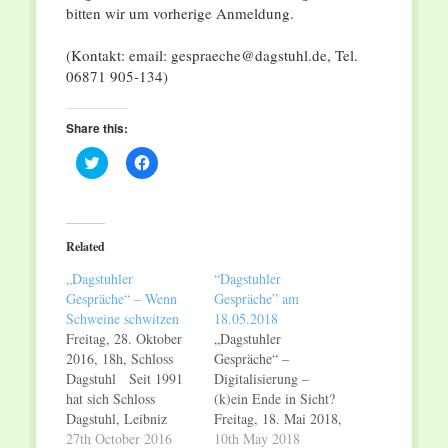
bitten wir um vorherige Anmeldung.
(Kontakt: email: gespraeche@dagstuhl.de, Tel.
06871 905-134)
Share this:
Click
Click
to
to
share
share
on
on
Twitter
Facebook
(Opens
(Opens
in
in
Related
new
new
window)
window)
„Dagstuhler
“Dagstuhler
Gespräche“ – Wenn
Gespräche” am
Schweine schwitzen
18.05.2018
Freitag, 28. Oktober
„Dagstuhler
2016, 18h, Schloss
Gespräche“ –
Dagstuhl Seit 1991
Digitalisierung –
hat sich Schloss
(k)ein Ende in Sicht?
Dagstuhl, Leibniz
Freitag, 18. Mai 2018,
Zentrum für
27th October 2016
18h, Schloss Dagstuhl
10th May 2018