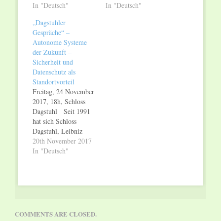
Informatik, zum
In "Deutsch"
Seit 1991 hat sich
In "Deutsch"
Treffpunkt der besten
Schloss Dagstuhl,
„Dagstuhler
Informatiker der
Leibniz Zentrum für
Gespräche“ –
ganzen Welt
Informatik, zum
Autonome Systeme
entwickelt. Das
Treffpunkt der besten
der Zukunft –
renommierte
Informatiker der
Sicherheit und
Forschungszentrum ist
ganzen Welt
Datenschutz als
in der
entwickelt. Das
Standortvorteil
Wissenschaftswelt ein
renommierte
Freitag, 24 November
Begriff und für die
Forschungszentrum ist
2017, 18h, Schloss
Stadt Wadern ein
in der
Dagstuhl Seit 1991
hervorragendes
Wissenschaftswelt ein
hat sich Schloss
Aushängeschild. Um
Begriff und für die
Dagstuhl, Leibniz
die Türen des
Stadt Wadern…
Zentrum für
20th November 2017
Schlosses…
Informatik, zum
In "Deutsch"
Treffpunkt der besten
Informatiker der
ganzen Welt
entwickelt. Das
renommierte
Forschungszentrum ist
COMMENTS ARE CLOSED.
in der