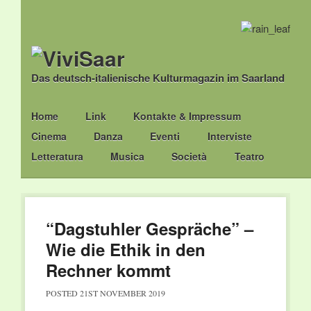
Das deutsch-italienische Kulturmagazin im Saarland
Main menu
Skip
Home
Link
Kontakte & Impressum
to
Cinema
Danza
Eventi
Interviste
content
Letteratura
Musica
Società
Teatro
“Dagstuhler Gespräche” –
Wie die Ethik in den
Rechner kommt
POSTED
21ST NOVEMBER 2019