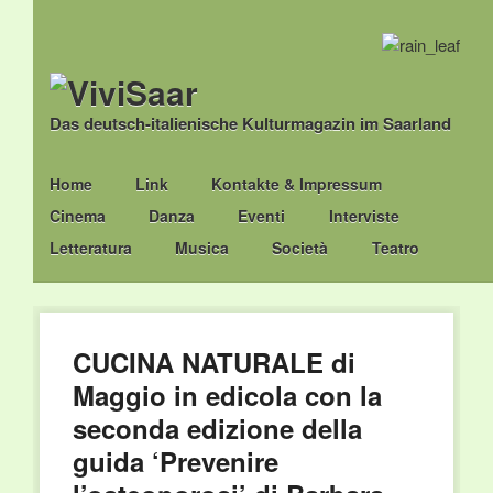
Das deutsch-italienische Kulturmagazin im Saarland
Main menu
Skip
Home
Link
Kontakte & Impressum
to
Cinema
Danza
Eventi
Interviste
content
Letteratura
Musica
Società
Teatro
CUCINA NATURALE di
Maggio in edicola con la
seconda edizione della
guida ‘Prevenire