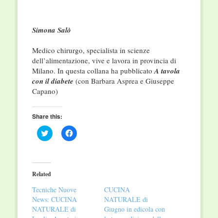
Simona Salò
Medico chirurgo, specialista in scienze
dell’alimentazione, vive e lavora in provincia di
Milano. In questa collana ha pubblicato
A tavola
con il diabete
(con Barbara Asprea e Giuseppe
Capano)
Share this:
Click
Click
to
to
share
share
on
on
Twitter
Facebook
(Opens
(Opens
in
in
Related
new
new
window)
window)
Tecniche Nuove
CUCINA
News: CUCINA
NATURALE di
NATURALE di
Giugno in edicola con