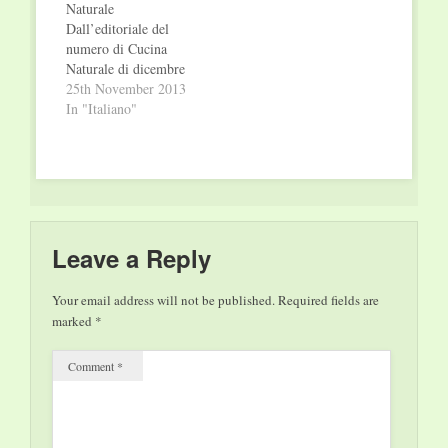
Naturale
Dall’editoriale del
numero di Cucina
Naturale di dicembre
2013 del direttore
25th November 2013
Venetia Villani
In "Italiano"
Carissimi lettori, devo
comunicarvi una
grande novità:
abbiamo “stipulato
una convenzione”
nientemeno che con
Babbo Natale in
Leave a Reply
persona, e quest'anno
saremo noi a farvi il
Your email address will not be published.
Required fields are
regalo, anche perché,
marked
*
ci dicono i…
Comment
*