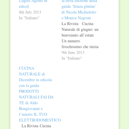
Luglio-Agosto in
la terza edizione della
edicol
guida ‘Senza glutine’
8th July 2013
di Nicola Michieletto
In "Italiano"
e Monica Negroni
La Rivista Cucina
Naturale di giugno: un
benvenuto all’estate
Un numero
freschissimo che inizia
con un menu, quello
9th June 2013
delle Ricette di
In "Italiano"
stagione, tutto
CUCINA
profumato alla menta,
NATURALE di
a partire dalle
Dicembre in edicola
zucchine tonde ripiene
con la guida
per concludersi con
PRODOTTI
una golosissima
NATURALI FAI DA
mousse di cioccolato.
TE di Aldo
Le 4 Variazioni
Bongiovanni e
salutistiche sono
l’inserto IL TUO
altrettante versioni del
ELETTRODOMESTICO
tabulè,…
La Rivista Cucina