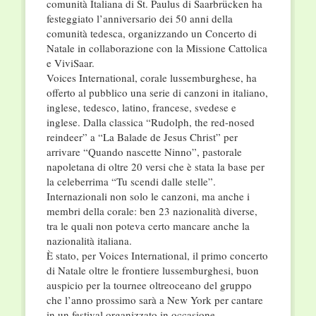
comunità Italiana di St. Paulus di Saarbrücken ha
festeggiato l’anniversario dei 50 anni della
comunità tedesca, organizzando un Concerto di
Natale in collaborazione con la Missione Cattolica
e ViviSaar.
Voices International, corale lussemburghese, ha
offerto al pubblico una serie di canzoni in italiano,
inglese, tedesco, latino, francese, svedese e
inglese. Dalla classica “Rudolph, the red-nosed
reindeer” a “La Balade de Jesus Christ” per
arrivare “Quando nascette Ninno”, pastorale
napoletana di oltre 20 versi che è stata la base per
la celeberrima “Tu scendi dalle stelle”.
Internazionali non solo le canzoni, ma anche i
membri della corale: ben 23 nazionalità diverse,
tra le quali non poteva certo mancare anche la
nazionalità italiana.
È stato, per Voices International, il primo concerto
di Natale oltre le frontiere lussemburghesi, buon
auspicio per la tournee oltreoceano del gruppo
che l’anno prossimo sarà a New York per cantare
in un festival organizzato in occasione