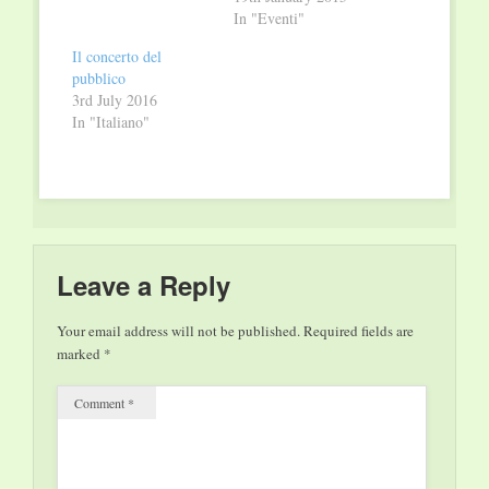
suo pubblico (e non
In "Eventi"
solo ai componenti
Il concerto del
dell’orchestra) che la
pubblico
sua funzione non è
3rd July 2016
quella di erigersi su
In "Italiano"
un pulpito e impartire
da lì ai musicisti le
indicazioni per una
esecuzione musicale…
Leave a Reply
Your email address will not be published.
Required fields are
marked
*
Comment
*