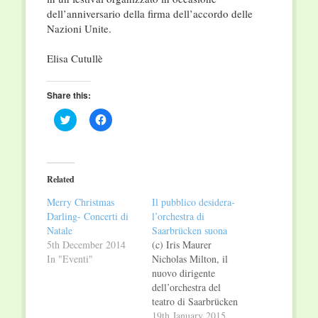
dell’anniversario della firma dell’accordo delle
Nazioni Unite.
Elisa Cutullè
Share this:
Click
Click
to
to
share
share
on
on
Twitter
Facebook
(Opens
(Opens
in
in
Related
new
new
window)
window)
Merry Christmas
Il pubblico desidera-
Darling- Concerti di
l’orchestra di
Natale
Saarbrücken suona
5th December 2014
(c) Iris Maurer
In "Eventi"
Nicholas Milton, il
nuovo dirigente
dell’orchestra del
teatro di Saarbrücken
ha già fatto capire al
19th January 2015