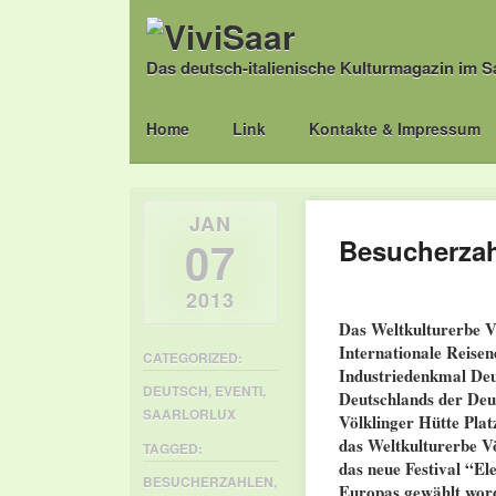
Das deutsch-italienische Kulturmagazin im S
Main menu
Skip
Home
Link
Kontakte & Impressum
to
content
JAN
07
Besucherzah
2013
Das Weltkulturerbe Vö
Internationale Reisen
CATEGORIZED:
Industriedenkmal Deu
DEUTSCH
,
EVENTI
,
Deutschlands der Deu
SAARLORLUX
Völklinger Hütte Plat
das Weltkulturerbe Vö
TAGGED:
das neue Festival “El
BESUCHERZAHLEN
,
Europas gewählt wor