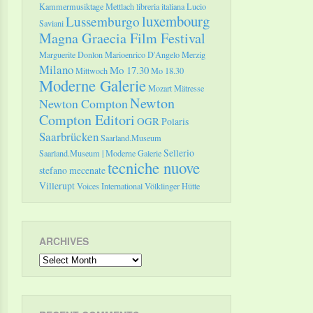
Kammermusiktage Mettlach
libreria italiana
Lucio
luxembourg
Lussemburgo
Saviani
Magna Graecia Film Festival
Marguerite Donlon
Marioenrico D'Angelo
Merzig
Milano
Mo 17.30
Mittwoch
Mo 18.30
Moderne Galerie
Mozart
Mätresse
Newton
Newton Compton
Compton Editori
OGR
Polaris
Saarbrücken
Saarland.Museum
Sellerio
Saarland.Museum | Moderne Galerie
tecniche nuove
stefano mecenate
Villerupt
Voices International
Völklinger Hütte
ARCHIVES
Archives