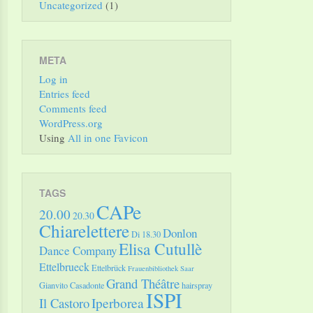
Uncategorized
(1)
META
Log in
Entries feed
Comments feed
WordPress.org
Using
All in one Favicon
TAGS
CAPe
20.00
20.30
Chiarelettere
Donlon
Di 18.30
Elisa Cutullè
Dance Company
Ettelbrueck
Ettelbrück
Frauenbibliothek Saar
Grand Théâtre
Gianvito Casadonte
hairspray
ISPI
Il Castoro
Iperborea