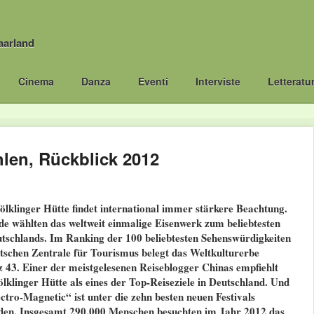
aarland
Cinema
Danza
Eventi
Interviste
Letteratu
len, Rückblick 2012
lklinger Hütte findet international immer stärkere Beachtung.
de wählten das weltweit einmalige Eisenwerk zum beliebtesten
tschlands. Im Ranking der 100 beliebtesten Sehenswürdigkeiten
tschen Zentrale für Tourismus belegt das Weltkulturerbe
z 43. Einer der meistgelesenen Reiseblogger Chinas empfiehlt
lklinger Hütte als eines der Top-Reiseziele in Deutschland. Und
ectro-Magnetic“ ist unter die zehn besten neuen Festivals
den. Insgesamt 290.000 Menschen besuchten im Jahr 2012 das