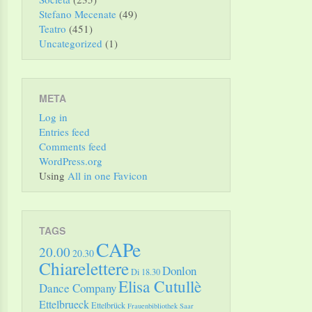
Stefano Mecenate
(49)
Teatro
(451)
Uncategorized
(1)
META
Log in
Entries feed
Comments feed
WordPress.org
Using
All in one Favicon
TAGS
CAPe
20.00
20.30
Chiarelettere
Donlon
Di 18.30
Elisa Cutullè
Dance Company
Ettelbrueck
Ettelbrück
Frauenbibliothek Saar