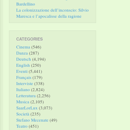
Bardellino
La colonizzazione dell’inconscio: Silvio
Maresca e l’apocalisse della ragione
CATEGORIES
Cinema
(546)
Danza
(287)
Deutsch
(4,194)
English
(250)
Eventi
(5,441)
Français
(179)
Interviste
(338)
Italiano
(2,824)
Letteratura
(2,256)
Musica
(2,105)
SaarLorLux
(3,073)
Società
(235)
Stefano Mecenate
(49)
Teatro
(451)