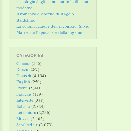
psicologia degli istinti contro le illusioni
moderne
Il romanzo d’esordio di Angelo
Bardellino
La colonizzazione dell’inconscio: Silvio
Maresca e l’apocalisse della ragione
CATEGORIES
Cinema
(546)
Danza
(287)
Deutsch
(4,194)
English
(250)
Eventi
(5,441)
Français
(179)
Interviste
(338)
Italiano
(2,824)
Letteratura
(2,256)
Musica
(2,105)
SaarLorLux
(3,073)
Società
(235)