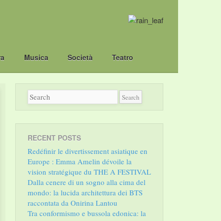
ra
Musica
Società
Teatro
RECENT POSTS
Redéfinir le divertissement asiatique en
Europe : Emma Amelin dévoile la
vision stratégique du THE A FESTIVAL
Dalla cenere di un sogno alla cima del
mondo: la lucida architettura dei BTS
raccontata da Onirina Lantou
Tra conformismo e bussola edonica: la