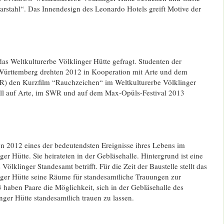
rstahl“. Das Innendesign des Leonardo Hotels greift Motive der
as Weltkulturerbe Völklinger Hütte gefragt. Studenten der
ürttemberg drehten 2012 in Kooperation mit Arte und dem
) den Kurzfilm “Rauchzeichen“ im Weltkulturerbe Völklinger
oll auf Arte, im SWR und auf dem Max-Opüls-Festival 2013
en 2012 eines der bedeutendsten Ereignisse ihres Lebens im
er Hütte. Sie heirateten in der Gebläsehalle. Hintergrund ist eine
 Völklinger Standesamt betrifft. Für die Zeit der Baustelle stellt das
nger Hütte seine Räume für standesamtliche Trauungen zur
haben Paare die Möglichkeit, sich in der Gebläsehalle des
nger Hütte standesamtlich trauen zu lassen.