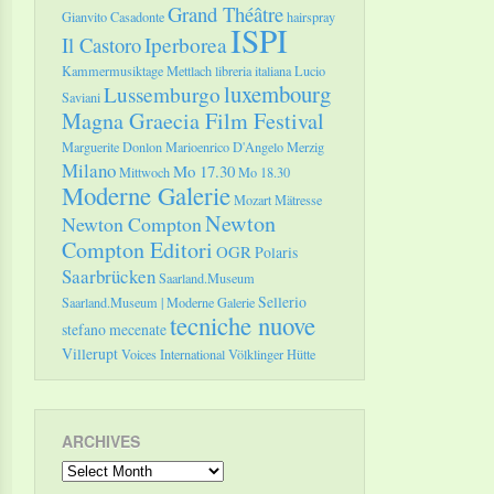
Grand Théâtre
Gianvito Casadonte
hairspray
ISPI
Il Castoro
Iperborea
Kammermusiktage Mettlach
libreria italiana
Lucio
luxembourg
Lussemburgo
Saviani
Magna Graecia Film Festival
Marguerite Donlon
Marioenrico D'Angelo
Merzig
Milano
Mo 17.30
Mittwoch
Mo 18.30
Moderne Galerie
Mozart
Mätresse
Newton
Newton Compton
Compton Editori
OGR
Polaris
Saarbrücken
Saarland.Museum
Sellerio
Saarland.Museum | Moderne Galerie
tecniche nuove
stefano mecenate
Villerupt
Voices International
Völklinger Hütte
ARCHIVES
Archives