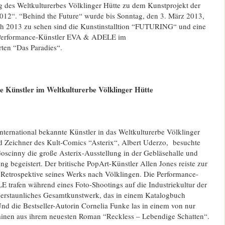
ag des Weltkulturerbes Völklinger Hütte zu dem Kunstprojekt der
2“. “Behind the Future“ wurde bis Sonntag, den 3. März 2013,
ch 2013 zu sehen sind die Kunstinstalltion “FUTURING“ und eine
 Performance-Künstler EVA & ADELE im
rten “Das Paradies“.
e Künstler im Weltkulturerbe Völklinger Hütte
ternational bekannte Künstler in das Weltkulturerbe Völklinger
nd Zeichner des Kult-Comics “Asterix“, Albert Uderzo, besuchte
cinny die große Asterix-Ausstellung in der Gebläsehalle und
ng begeistert. Der britische PopArt-Künstler Allen Jones reiste zur
 Retrospektive seines Werks nach Völklingen. Die Performance-
trafen während eines Foto-Shootings auf die Industriekultur der
n erstaunliches Gesamtkunstwerk, das in einem Katalogbuch
nd die Bestseller-Autorin Cornelia Funke las in einem von nur
inen aus ihrem neuesten Roman “Reckless – Lebendige Schatten“.