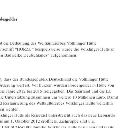
desgelder
st die Bedeutung des Weltkulturerbes Völklinger Hütte
eitschrift “HÖRZU“ beispielsweise wurde die Völklinger Hütte in
sten Bauwerke Deutschlands“ aufgenommen.
st, dass der Bundesrepublik Deutschland die Völklinger Hütte
Förderung wert ist. Vor kurzem wurden Fördergelder in Höhe von
 die Jahre 2012 bis 2015 freigegeben. Das Saarland und die EU
elle Unterstützung zusammen um weitere 10 Millionen Euro. Damit
d Restaurierung des Weltkulturerbes Völklinger Hütte weiterhin
eben werden.
linger Hütte als Reiseziel unterstreicht auch das neue Leonardo
as am 1. Oktober 2012 eröffnete. Zielgruppe sind u.a.
as UNESCO-Weltkulturerbe Völklinger Hütte besuchen und Gäste