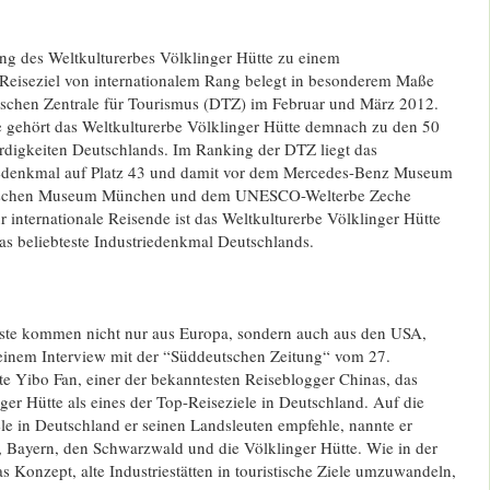
ung des Weltkulturerbes Völklinger Hütte zu einem
Reiseziel von internationalem Rang belegt in besonderem Maße
schen Zentrale für Tourismus (DTZ) im Februar und März 2012.
e gehört das Weltkulturerbe Völklinger Hütte demnach zu den 50
rdigkeiten Deutschlands. Im Ranking der DTZ liegt das
riedenkmal auf Platz 43 und damit vor dem Mercedes-Benz Museum
eutschen Museum München und dem UNESCO-Welterbe Zeche
ür internationale Reisende ist das Weltkulturerbe Völklinger Hütte
as beliebteste Industriedenkmal Deutschlands.
äste kommen nicht nur aus Europa, sondern auch aus den USA,
 einem Interview mit der “Süddeutschen Zeitung“ vom 27.
e Yibo Fan, einer der bekanntesten Reiseblogger Chinas, das
ger Hütte als eines der Top-Reiseziele in Deutschland. Auf die
le in Deutschland er seinen Landsleuten empfehle, nannte er
, Bayern, den Schwarzwald und die Völklinger Hütte. Wie in der
as Konzept, alte Industriestätten in touristische Ziele umzuwandeln,