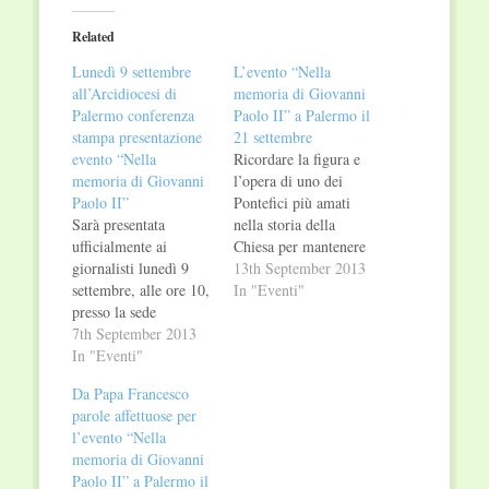
(Opens
(Opens
in
in
Related
new
new
window)
window)
Lunedì 9 settembre
L’evento “Nella
all’Arcidiocesi di
memoria di Giovanni
Palermo conferenza
Paolo II” a Palermo il
stampa presentazione
21 settembre
evento “Nella
Ricordare la figura e
memoria di Giovanni
l’opera di uno dei
Paolo II”
Pontefici più amati
Sarà presentata
nella storia della
ufficialmente ai
Chiesa per mantenere
giornalisti lunedì 9
vivi i suoi
13th September 2013
settembre, alle ore 10,
insegnamenti. E’
In "Eventi"
presso la sede
questo l’obiettivo
dell’Arcidiocesi di
7th September 2013
dell’evento culturale,
Palermo, in via
In "Eventi"
divenuto format tv di
Matteo Bonello, 2,
successo trasmesso in
Da Papa Francesco
l’ottava edizione
Italia e all’estero, dal
parole affettuose per
dell’evento culturale
titolo “Nella Memoria
l’evento “Nella
“Nella Memoria di
di Giovanni Paolo II”
memoria di Giovanni
Giovanni Paolo II”,
prodotto dalla “Life
Paolo II” a Palermo il
divenuto format tv ad
Communication