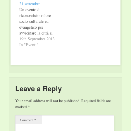
21 settembre
alto valore socio-
produzioni
Un evento di
culturale ed
televisive…
riconosciuto valore
evangelico, trasmesso
socio-culturale ed
in Italia e all’estero e
evangelico per
prodotto dalla “Life…
avvicinare la città ai
ragazzi dell’Istituto
19th September 2013
penale per minorenni
In "Eventi"
“Malaspina” di
Palermo all’insegna
del ricordo di Karol
Wojtyla. Dopo la
presentazione ufficiale
presso la sede
dell’Arcidiocesi di
Leave a Reply
Palermo, entra nel
vivo l’organizzazione
Your email address will not be published.
Required fields are
dell’ottava edizione
marked
*
dell’evento culturale
“Nella Memoria di
Comment
*
Giovanni Paolo…