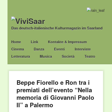
Das deutsch-italienische Kulturmagazin im Saarland
Main menu
Skip
Home
Link
Kontakte & Impressum
to
Cinema
Danza
Eventi
Interviste
content
Letteratura
Musica
Società
Teatro
Beppe Fiorello e Ron tra i
premiati dell’evento “Nella
memoria di Giovanni Paolo
II” a Palermo