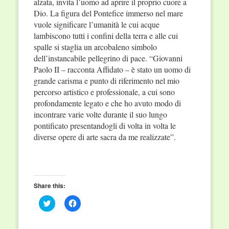
alzata, invita l’uomo ad aprire il proprio cuore a
Dio. La figura del Pontefice immerso nel mare
vuole significare l’umanità le cui acque
lambiscono tutti i confini della terra e alle cui
spalle si staglia un arcobaleno simbolo
dell’instancabile pellegrino di pace. “Giovanni
Paolo II – racconta Affidato – è stato un uomo di
grande carisma e punto di riferimento nel mio
percorso artistico e professionale, a cui sono
profondamente legato e che ho avuto modo di
incontrare varie volte durante il suo lungo
pontificato presentandogli di volta in volta le
diverse opere di arte sacra da me realizzate”.
Share this:
Click
Click
to
to
share
share
on
on
Twitter
Facebook