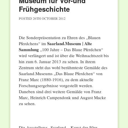
Museum für Vor-und
Frühgeschichte
POSTED
26TH OCTOBER 2012
Die Sonderpräsentation zu Ehren des „Blauen
Saarland.Museum | Alte
Pferdchens“ im
Sammlung
„100 Jahre – Das Blaue Pferdchen“
wird verlängert und ist über die Weihnachtszeit bis
hin zum 6. Januar 2013 zu sehen. In ihrem
Zentrum steht das wohl berühmteste Gemälde des
Saarland.Museums „Das Blaue Pferdchen“ von
Franz Marc (1880-1916), zu dem aktuelle
Forschungsergebnisse vorgestellt werden.
Daneben sind drei weitere Gemälde von Franz
Marc, Heinrich Campendonk und August Macke
zu sehen.
Die Ausstellung „Saarland – Kunst der 50er