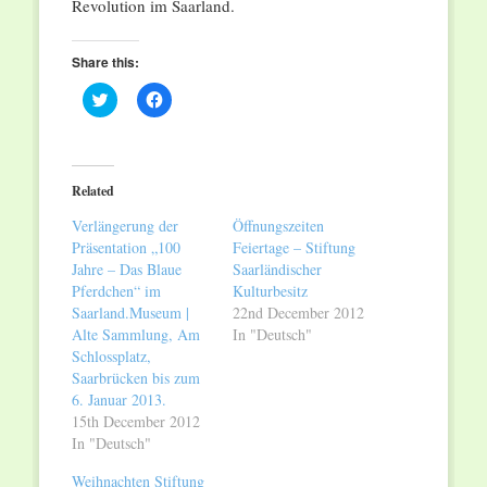
Revolution im Saarland.
Share this:
Click
Click
to
to
share
share
on
on
Twitter
Facebook
(Opens
(Opens
in
in
Related
new
new
window)
window)
Verlängerung der
Öffnungszeiten
Präsentation „100
Feiertage – Stiftung
Jahre – Das Blaue
Saarländischer
Pferdchen“ im
Kulturbesitz
Saarland.Museum |
22nd December 2012
Alte Sammlung, Am
In "Deutsch"
Schlossplatz,
Saarbrücken bis zum
6. Januar 2013.
15th December 2012
In "Deutsch"
Weihnachten Stiftung