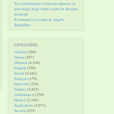
Tra conformismo e bussola edonica: la
psicologia degli istinti contro le illusioni
moderne
Il romanzo d’esordio di Angelo
Bardellino
CATEGORIES
Cinema
(546)
Danza
(287)
Deutsch
(4,194)
English
(250)
Eventi
(5,442)
Français
(179)
Interviste
(338)
Italiano
(2,825)
Letteratura
(2,256)
Musica
(2,105)
SaarLorLux
(3,073)
Società
(235)