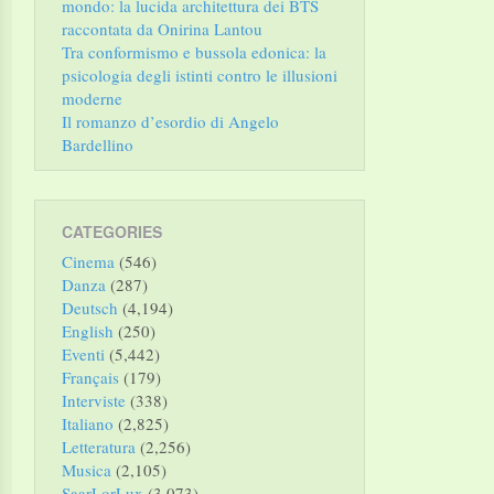
mondo: la lucida architettura dei BTS
raccontata da Onirina Lantou
Tra conformismo e bussola edonica: la
psicologia degli istinti contro le illusioni
moderne
Il romanzo d’esordio di Angelo
Bardellino
CATEGORIES
Cinema
(546)
Danza
(287)
Deutsch
(4,194)
English
(250)
Eventi
(5,442)
Français
(179)
Interviste
(338)
Italiano
(2,825)
Letteratura
(2,256)
Musica
(2,105)
SaarLorLux
(3,073)