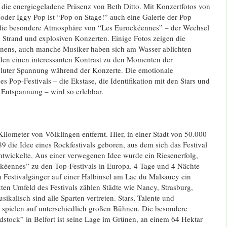
die energiegeladene Präsenz von Beth Ditto. Mit Konzertfotos von
der Iggy Pop ist “Pop on Stage!” auch eine Galerie der Pop-
 die besondere Atmosphäre von “Les Eurockéennes” – der Wechsel
Strand und explosiven Konzerten. Einige Fotos zeigen die
ens, auch manche Musiker haben sich am Wasser ablichten
lden einen interessanten Kontrast zu den Momenten der
luter Spannung während der Konzerte. Die emotionale
s Pop-Festivals – die Ekstase, die Identifikation mit den Stars und
Entspannung – wird so erlebbar.
Kilometer von Völklingen entfernt. Hier, in einer Stadt von 50.000
 die Idee eines Rockfestivals geboren, aus dem sich das Festival
twickelte. Aus einer verwegenen Idee wurde ein Riesenerfolg,
ckéennes” zu den Top-Festivals in Europa. 4 Tage und 4 Nächte
n Festivalgänger auf einer Halbinsel am Lac du Malsaucy ein
ten Umfeld des Festivals zählen Städte wie Nancy, Strasburg,
ikalisch sind alle Sparten vertreten. Stars, Talente und
spielen auf unterschiedlich großen Bühnen. Die besondere
tock” in Belfort ist seine Lage im Grünen, an einem 64 Hektar