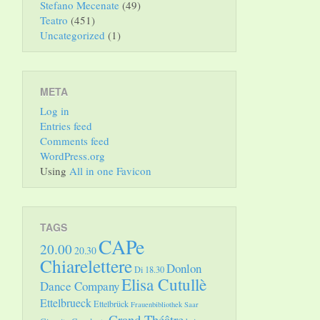
Stefano Mecenate
(49)
Teatro
(451)
Uncategorized
(1)
META
Log in
Entries feed
Comments feed
WordPress.org
Using
All in one Favicon
TAGS
CAPe
20.00
20.30
Chiarelettere
Donlon
Di 18.30
Elisa Cutullè
Dance Company
Ettelbrueck
Ettelbrück
Frauenbibliothek Saar
Grand Théâtre