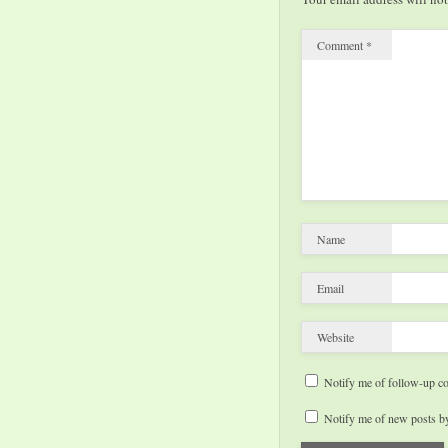
Comment
*
Name
Email
Website
Notify me of follow-up c
Notify me of new posts by