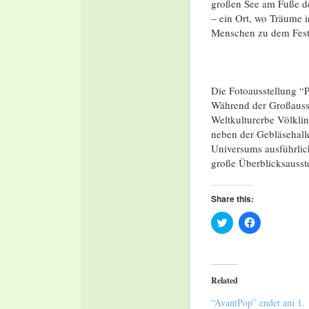
großen See am Fuße d
– ein Ort, wo Träume 
Menschen zu dem Fest
Die Fotoausstellung “
Während der Großausst
Weltkulturerbe Völklin
neben der Gebläsehall
Universums ausführlich
große Überblicksausste
Share this:
Click
Click
to
to
share
share
on
on
Twitter
Facebook
(Opens
(Opens
in
in
Related
new
new
window)
window)
“AvantPop” endet am 1.