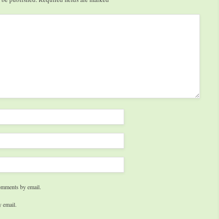
international herausragende
Ausstellungen. Aktuelles
Großprojekt,…
omments by email.
 email.