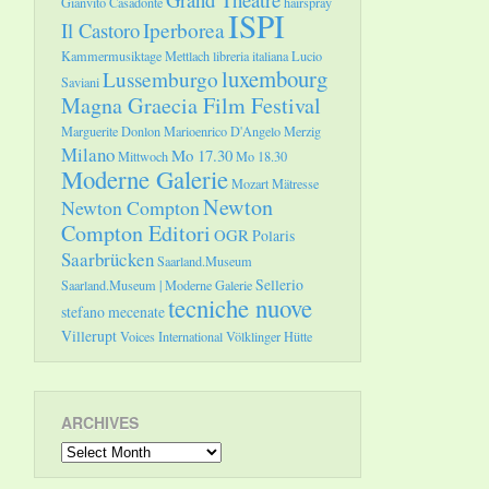
Gianvito Casadonte
hairspray
ISPI
Il Castoro
Iperborea
Kammermusiktage Mettlach
libreria italiana
Lucio
luxembourg
Lussemburgo
Saviani
Magna Graecia Film Festival
Marguerite Donlon
Marioenrico D'Angelo
Merzig
Milano
Mo 17.30
Mittwoch
Mo 18.30
Moderne Galerie
Mozart
Mätresse
Newton
Newton Compton
Compton Editori
OGR
Polaris
Saarbrücken
Saarland.Museum
Sellerio
Saarland.Museum | Moderne Galerie
tecniche nuove
stefano mecenate
Villerupt
Voices International
Völklinger Hütte
ARCHIVES
Archives