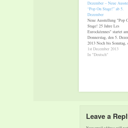
Dezember – Neue Ausste
“Pop On Stage!” ab 5.
Dezember
Neue Ausstellung "Pop 
Stage! 25 Jahre Les
Eurockéennes" startet a
Donnerstag, den 5. Dez
2013 Noch bis Sonntag, 
1. Dezember 2013, ist in
1st December 2013
"PopGalerie" des
In "Deutsch"
Weltkulturerbes Völkling
Hütte die Pop Art von Jo
Wittlich zu sehen. "Ava
– Josef Wittlich" ist eine
Begleitausstellung zu
"Generation Pop!" in…
Leave a Repl
Your email address will not