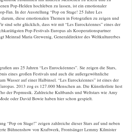
genen Pop-Helden hochleben zu lassen, ist ein emotionaler
op-Fan. In der Ausstellung “Pop on Stage! 25 Jahre Les
 darum, diese emotionalen Themen in Fotografien zu zeigen und
r sind sehr glücklich, dass wir mit “Les Eurockéennes” eines der
chkarätigsten Pop-Festivals Europas als Kooperationspartner
gt Meinrad Maria Grewenig, Generaldirektor des Weltkulturerbes
rafien aus 25 Jahren “Les Eurockéennes”. Sie zeigen die Stars,
bnis eines großen Festivals und auch die außergewöhnliche
 am Wasser auf einer Halbinsel. “Les Eurockéennes” ist eines der
Europas. 2013 zog es 127.000 Menschen an. Die Künstlerliste liest
Who der Popmusik. Zahlreiche Kultbands und Weltstars wie Amy
ode oder David Bowie haben hier schon gespielt.
ung “Pop on Stage!” zeigen zahlreiche dieser Stars auf und neben
ierte Bühnenshow von Kraftwerk, Frontsänger Lemmy Kilmister