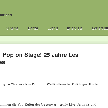
aarland
Cinema
Danza
Eventi
Interviste
Letteratu
: Pop on Stage! 25 Jahre Les
es
lung zu “Generation Pop!” im Weltkulturerbe Völklinger Hütte
immen die Pop-Kultur der Gegenwart: große Live-Festivals und