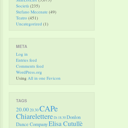
Società
(235)
Stefano Mecenate
(49)
Teatro
(451)
Uncategorized
(1)
META
Log in
Entries feed
Comments feed
WordPress.org
Using
All in one Favicon
TAGS
CAPe
20.00
20.30
Chiarelettere
Donlon
Di 18.30
Elisa Cutullè
Dance Company