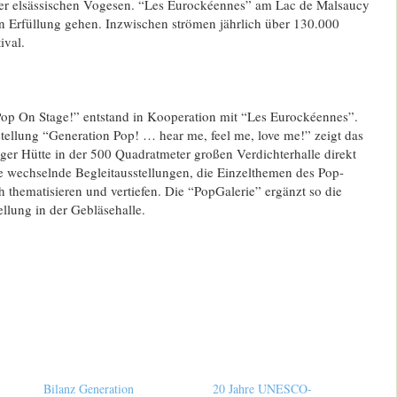
er elsässischen Vogesen. “Les Eurockéennes” am Lac de Malsaucy
in Erfüllung gehen. Inzwischen strömen jährlich über 130.000
ival.
Pop On Stage!” entstand in Kooperation mit “Les Eurockéennes”.
ellung “Generation Pop! … hear me, feel me, love me!” zeigt das
ger Hütte in der 500 Quadratmeter großen Verdichterhalle direkt
e wechselnde Begleitausstellungen, die Einzelthemen des Pop-
 thematisieren und vertiefen. Die “PopGalerie” ergänzt so die
llung in der Gebläsehalle.
Bilanz Generation
20 Jahre UNESCO-