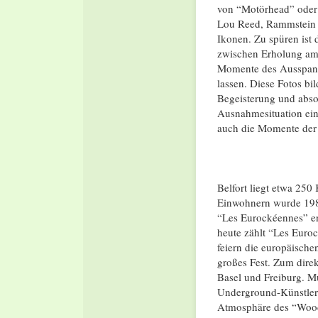
von “Motörhead” oder 
Lou Reed, Rammstein o
Ikonen. Zu spüren ist
zwischen Erholung am 
Momente des Ausspann
lassen. Diese Fotos bi
Begeisterung und abso
Ausnahmesituation eine
auch die Momente der 
Belfort liegt etwa 250 
Einwohnern wurde 1989
“Les Eurockéennes” en
heute zählt “Les Euro
feiern die europäische
großes Fest. Zum direk
Basel und Freiburg. Mus
Underground-Künstler 
Atmosphäre des “Woods