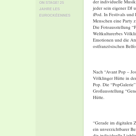
der individuelle Musi
ON STAGE! 25
jeder sein eigener DJ
JAHRE LES
iPod. In Festivals un
EUROCKÉENNES
Menschen eine Party zu
Die Fotoausstellung “
Weltkulturerbes Völkl
Emotionen und die At
ostfranzösischen Belfor
Nach “Avant Pop – Jos
Völklinger Hütte in d
Pop. Die “PopGalerie”
Großausstellung “Gener
Hütte.
“Gerade im digitalen Ze
ein unverzichtbarer Be
die individuelle Lieb