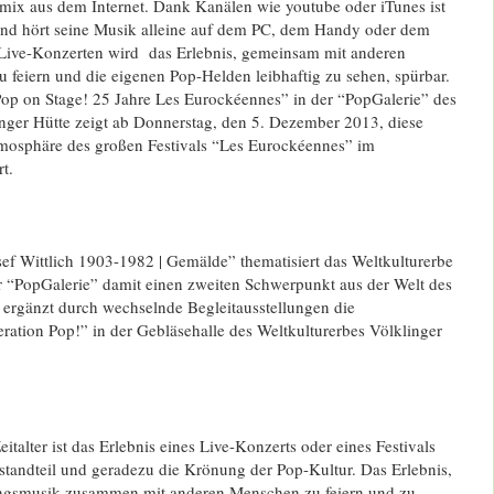
kmix aus dem Internet. Dank Kanälen wie youtube oder iTunes ist
 und hört seine Musik alleine auf dem PC, dem Handy oder dem
d Live-Konzerten wird das Erlebnis, gemeinsam mit anderen
 feiern und die eigenen Pop-Helden leibhaftig zu sehen, spürbar.
Pop on Stage! 25 Jahre Les Eurockéennes” in der “PopGalerie” des
inger Hütte zeigt ab Donnerstag, den 5. Dezember 2013, diese
mosphäre des großen Festivals “Les Eurockéennes” im
t.
ef Wittlich 1903-1982 | Gemälde” thematisiert das Weltkulturerbe
er “PopGalerie” damit einen zweiten Schwerpunkt aus der Welt des
 ergänzt durch wechselnde Begleitausstellungen die
ation Pop!” in der Gebläsehalle des Weltkulturerbes Völklinger
italter ist das Erlebnis eines Live-Konzerts oder eines Festivals
standteil und geradezu die Krönung der Pop-Kultur. Das Erlebnis,
lingsmusik zusammen mit anderen Menschen zu feiern und zu