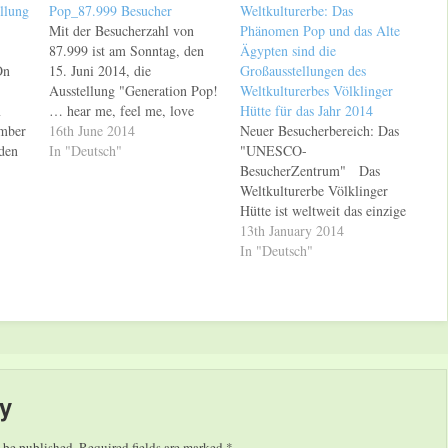
llung
Pop_87.999 Besucher
Weltkulturerbe: Das
Mit der Besucherzahl von
Phänomen Pop und das Alte
87.999 ist am Sonntag, den
Ägypten sind die
On
15. Juni 2014, die
Großausstellungen des
Ausstellung "Generation Pop!
Weltkulturerbes Völklinger
m
… hear me, feel me, love
Hütte für das Jahr 2014
ember
me!" im Weltkulturerbe
16th June 2014
Neuer Besucherbereich: Das
den
Völklinger Hütte zu Ende
In "Deutsch"
"UNESCO-
 der
gegangen. Damit hat
BesucherZentrum" Das
"Generation Pop!" die
Weltkulturerbe Völklinger
er
Besuchererwartungen des
Hütte ist weltweit das einzige
sef
Weltkulturerbes Völklinger
Eisenwerk aus der Blütezeit
13th January 2014
ntPop
Hütte deutlich übertroffen.
der Industrialisierung, das
In "Deutsch"
Ursprünglich hatte das
vollständig erhalten ist. 2014
Weltkulturerbe Völklinger
feiert das Weltkulturerbe
Hütte mit einer…
Völklinger 20 Jahre
UNESCO-Weltkulturerbe.
Dort, wo einst
ohrenbetäubender Lärm den
Arbeitsalltag bestimmte,
y
präsentiert das Weltkulturerbe
Völklinger Hütte heute
 be published.
Required fields are marked
*