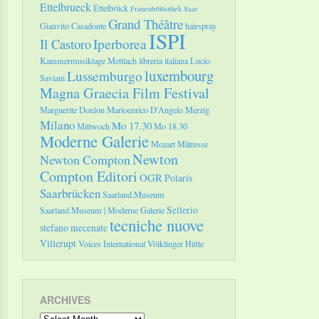
Ettelbrueck
Ettelbrück
Frauenbibliothek Saar
Grand Théâtre
Gianvito Casadonte
hairspray
ISPI
Il Castoro
Iperborea
Kammermusiktage Mettlach
libreria italiana
Lucio
luxembourg
Lussemburgo
Saviani
Magna Graecia Film Festival
Marguerite Donlon
Marioenrico D'Angelo
Merzig
Milano
Mo 17.30
Mittwoch
Mo 18.30
Moderne Galerie
Mozart
Mätresse
Newton
Newton Compton
Compton Editori
OGR
Polaris
Saarbrücken
Saarland.Museum
Sellerio
Saarland.Museum | Moderne Galerie
tecniche nuove
stefano mecenate
Villerupt
Voices International
Völklinger Hütte
ARCHIVES
Archives