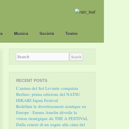
ra
Musica
Società
Teatro
RECENT POSTS
L’anima del Sol Levante conquista
Berlino: prima edizione del NATSU
HIKARI Japan Festival
Redéfinir le divertissement asiatique en
Europe : Emma Amelin dévoile la
vision stratégique du THE A FESTIVAL
Dalla cenere di un sogno alla cima del