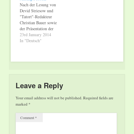
und Verstärker, die die
Musik beeinflusst
Nach der Lesung von
Entwicklung der Pop-
haben und zum Teil
Devid Striesow und
Musik beeinflusst
bis heute…
"Tatort"-Redakteur
haben und…
Christian Bauer sowie
der Präsentation der
neuesten Innovation
23rd January 2014
aus dem Deutschen
In "Deutsch"
Forschungszentrum
für Künstliche
Intelligenz (DFKI)
bietet das
Weltkulturerbe
Völklinger Hütte zum
Ausgang des Januars
Leave a Reply
zahlreiche kulturelle
Attraktionen zur
Your email address will not be published.
Required fields are
Großausstellung
marked
*
"Generation Pop!".
Am Donnerstag, den
Comment
*
23. Januar 2014,
startet in der…