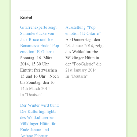
on
on
Twitter
Facebook
(Opens
(Opens
in
in
Related
new
new
window)
window)
Gitarrenexperte zeigt
Ausstellung “Pop
Sammlerstücke von
emotion! E-Gitarre”
Jack Bruce und Joe
Ab Donnerstag, den
Bonamassa Ende “Pop
23. Januar 2014, zeigt
emotion! E-Gitarre
das Weltkulturerbe
Sonntag, 16. März
Völklinger Hütte in
2014, 15.30 Uhr
der "PopGalerie" die
Eintritt frei zwischen
Ausstellung "Pop
21st January 2014
15 und 16 Uhr Noch
emotion! E-Gitarre".
In "Deutsch"
bis Sonntag, den 16.
Sie erzählt die
März 2014, zeigt das
14th March 2014
Geschichte der Pop-
Weltkulturerbe
In "Deutsch"
Musik am Beispiel
Völklinger Hütte in
ihres wichtigsten
Der Winter wird bunt:
der "PopGalerie" die
Instruments: der E-
Die Kulturhighlights
Ausstellung "Pop
Gitarre. Zu sehen sind
des Weltkulturerbes
emotion! E-Gitarre".
24 elektrische
Völklinger Hütte für
Zu sehen sind 24
Gitarren, die die
Ende Januar und
elektrische Gitarren
Entwicklung der Pop-
Anfang Februar