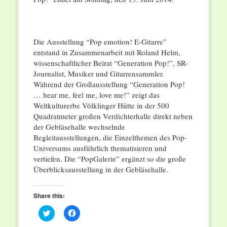
Die Ausstellung “Pop emotion! E-Gitarre”
entstand in Zusammenarbeit mit Roland Helm,
wissenschaftlicher Beirat “Generation Pop!”, SR-
Journalist, Musiker und Gitarrensammler.
Während der Großausstellung “Generation Pop!
… hear me, feel me, love me!” zeigt das
Weltkulturerbe Völklinger Hütte in der 500
Quadratmeter großen Verdichterhalle direkt neben
der Gebläsehalle wechselnde
Begleitausstellungen, die Einzelthemen des Pop-
Universums ausführlich thematisieren und
vertiefen. Die “PopGalerie” ergänzt so die große
Überblicksausstellung in der Gebläsehalle.
Share this:
Click
Click
to
to
share
share