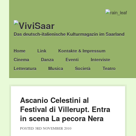
Das deutsch-italienische Kulturmagazin im Saarland
Main menu
Skip
Home
Link
Kontakte & Impressum
to
Cinema
Danza
Eventi
Interviste
content
Letteratura
Musica
Società
Teatro
Ascanio Celestini al
Festival di Villerupt. Entra
in scena La pecora Nera
POSTED
3RD NOVEMBER 2010