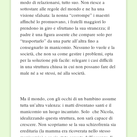
modo di relazionarsi, tutto suo. Non riesce a
sottostare alle regole del mondo e ne ha una
visione sfalsata: la nonna “corrompe” i maestri
affinché lo promuovano, i fratelli maggiori lo
prendono in giro e sfruttano la sua stranezza; il
padre è una figura assente che compare solo per
“trasportarlo” da una parte all’altra fino a
consegnarlo in manicomio. Nessuno lo vuole e la
società, che non sa come gestire i problemi, opta
per la soluzione più facile: relegare i casi difficili
in una struttura chiusa in cui non possano fare del
male né a se stessi, né alla società.
Ma il mondo, con gli occhi di un bambino assume
tutta un’altra valenza: i matti diventano santi e il
manicomio un luogo incantato. Solo che Nicola,
idealizzando questa struttura, non sarà capace di
crescere. Non scopriamo se la sua schizofrenia sia
ereditaria (la mamma era ricoverata nello stesso