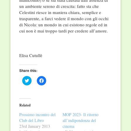
manicomio) o se sia stata causata dall’assenza di
un ambiente sereno di crescita: fatto sta che
Celestini riesce in maniera chiara, semplice e
trasparente, a farci vedere il mondo con gli occhi
di Nicola: un mondo in cui esistono regole ed in
cui non è mai troppo tardi per credere all’amore.
Elisa Cutullè
Share this:
Click
Click
to
to
share
share
on
on
Twitter
Facebook
(Opens
(Opens
in
in
Related
new
new
window)
window)
Prossimo incontro del
MOP 2023- Il ritorno
Club del Libro
all’indipendenza del
23rd January 2013
cinema