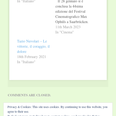
In "Italiano"
Il 28 gennaio si è
conclusa la 44sima
edizione del Festival
Cinematografico Max
Ophüls a Saarbrücken.
Gli organizzatori sono
11th March 2023
estremamente
In "Cinema"
soddisfatti dei risulti
Tazio Nuvolari – Le
della prima edizione
vittorie, il coraggio, il
Post-COVID: 38.272
dolore
visite (2020: circa
18th February 2021
45.500) durante la
In "Italiano"
settimana del festival
nei cinema, gli eventi
dell'industria MOP e
il programma di
supporto (tra…
COMMENTS ARE CLOSED.
Privacy & Cookies: This site uses cookies. By continuing to use this website, you
agree to their use.