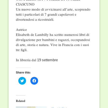
CIASCUNO
Un nuovo modo di avvicinarsi all’arte, scoprendo
tutti i particolari di 7 grandi capolavori e
divertendosi a ricostruirli.
Autrice
Elisabeth de Lambilly ha scritto numerosi libri di
divulgazione per bambini e ragazzi, occupandosi
di arte, storia e natura. Vive in Francia con i suoi
tre figli.
In libreria dal
19 settembre
Share this:
Click
Click
to
to
share
share
on
on
Twitter
Facebook
(Opens
(Opens
in
in
Related
new
new
window)
window)