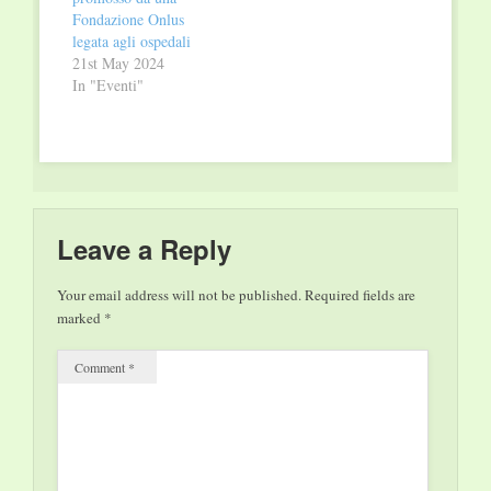
partire in un’alba
Fondazione Onlus
diafana di giugno.…
legata agli ospedali
21st May 2024
In "Eventi"
Leave a Reply
Your email address will not be published.
Required fields are
marked
*
Comment
*