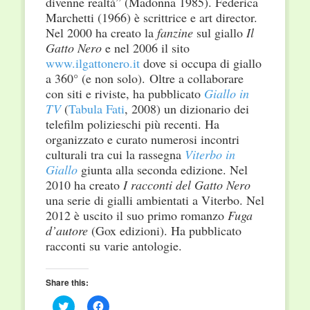
divenne realtà” (Madonna 1985).
Federica
Marchetti (1966) è scrittrice e art director.
Nel 2000 ha creato la
fanzine
sul giallo
Il
Gatto Nero
e nel 2006 il sito
www.ilgattonero.it
dove si occupa di giallo
a 360° (e non solo). Oltre a collaborare
con siti e riviste, ha pubblicato
Giallo in
TV
(
Tabula Fati
, 2008) un dizionario dei
telefilm polizieschi più recenti. Ha
organizzato e curato numerosi incontri
culturali tra cui la rassegna
Viterbo in
Giallo
giunta alla seconda edizione. Nel
2010 ha creato
I racconti del Gatto Nero
una serie di gialli ambientati a Viterbo. Nel
2012 è uscito il suo primo romanzo
Fuga
d’autore
(Gox edizioni). Ha pubblicato
racconti su varie antologie.
Share this:
Click
Click