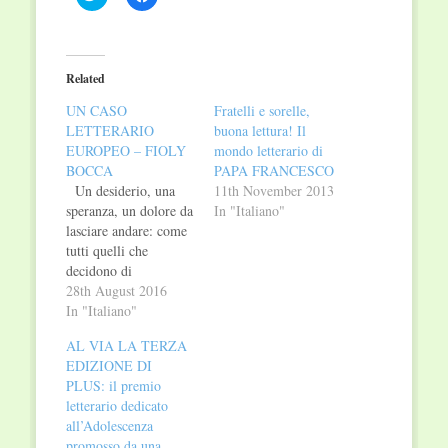
to
to
share
share
on
on
Twitter
Facebook
(Opens
(Opens
in
in
Related
new
new
window)
window)
UN CASO
Fratelli e sorelle,
LETTERARIO
buona lettura! Il
EUROPEO – FIOLY
mondo letterario di
BOCCA
PAPA FRANCESCO
Un desiderio, una
11th November 2013
speranza, un dolore da
In "Italiano"
lasciare andare: come
tutti quelli che
decidono di
intraprendere il
28th August 2016
Cammino di Santiago,
In "Italiano"
anche Alma ha una
AL VIA LA TERZA
ragione profonda che
EDIZIONE DI
la induce a chiudere
PLUS: il premio
per qualche settimana
letterario dedicato
la sua libreria nel
all’Adolescenza
cuore di Bologna e a
promosso da una