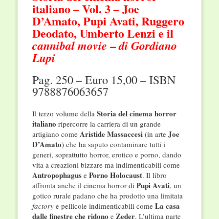
italiano – Vol. 3 – Joe
D’Amato, Pupi Avati, Ruggero
Deodato, Umberto Lenzi e il
–
cannibal movie
di Gordiano
Lupi
Pag. 250 – Euro 15,00 – ISBN
9788876063657
Storia del cinema horror
Il terzo volume della
italiano
ripercorre la carriera di un grande
Aristide
Massaccesi
Joe
artigiano come
(in arte
D’Amato
) che ha saputo contaminare tutti i
generi, soprattutto horror, erotico e porno, dando
vita a creazioni bizzare ma indimenticabili come
Antropophagus
Porno Holocaust
e
. Il libro
Pupi
Avati
affronta anche il cinema horror di
, un
gotico rurale padano che ha prodotto una limitata
La casa
factory
e pellicole indimenticabili come
dalle finestre che ridono
Zeder
e
. L’ultima parte