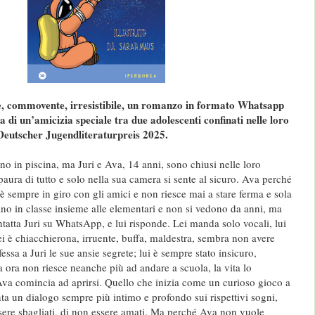
, commovente, irresistibile, un romanzo in formato Whatsapp
a di un’amicizia speciale tra due adolescenti confinati nelle loro
 Deutscher Jugendliteraturpreis 2025.
ono in piscina, ma Juri e Ava, 14 anni, sono chiusi nelle loro
paura di tutto e solo nella sua camera si sente al sicuro. Ava perché
 è sempre in giro con gli amici e non riesce mai a stare ferma e sola
ano in classe insieme alle elementari e non si vedono da anni, ma
tatta Juri su WhatsApp, e lui risponde. Lei manda solo vocali, lui
lei è chiacchierona, irruente, buffa, maldestra, sembra non avere
essa a Juri le sue ansie segrete; lui è sempre stato insicuro,
ma ora non riesce neanche più ad andare a scuola, la vita lo
 Ava comincia ad aprirsi. Quello che inizia come un curioso gioco a
nta un dialogo sempre più intimo e profondo sui rispettivi sogni,
ssere sbagliati, di non essere amati. Ma perché Ava non vuole