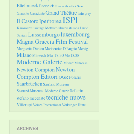
Ettelbrueck
Ettelbrück
Frauenbibliothek Saar
Grand Théâtre
Gianvito Casadonte
hairspray
ISPI
Il Castoro
Iperborea
Kammermusiktage Mettlach
libreria italiana
Lucio
luxembourg
Lussemburgo
Saviani
Magna Graecia Film Festival
Marguerite Donlon
Marioenrico D'Angelo
Merzig
Milano
Mo 17.30
Mittwoch
Mo 18.30
Moderne Galerie
Mozart
Mätresse
Newton
Newton Compton
Compton Editori
OGR
Polaris
Saarbrücken
Saarland.Museum
Sellerio
Saarland.Museum | Moderne Galerie
tecniche nuove
stefano mecenate
Villerupt
Voices International
Völklinger Hütte
ARCHIVES