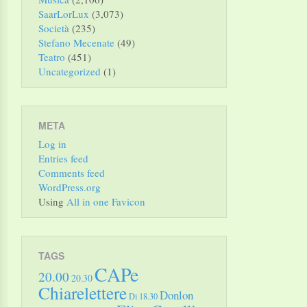
SaarLorLux
(3,073)
Società
(235)
Stefano Mecenate
(49)
Teatro
(451)
Uncategorized
(1)
META
Log in
Entries feed
Comments feed
WordPress.org
Using
All in one Favicon
TAGS
CAPe
20.00
20.30
Chiarelettere
Donlon
Di 18.30