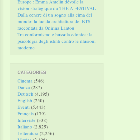
Europe : Emma Amelin dévoile la
vision stratégique du THE A FESTIVAL
Dalla cenere di un sogno alla cima del
mondo: la lucida architettura dei BTS
raccontata da Onirina Lantou
Tra conformismo e bussola edonica: la
psicologia degli istinti contro le illusioni
moderne
CATEGORIES
Cinema
(546)
Danza
(287)
Deutsch
(4,195)
English
(250)
Eventi
(5,443)
Français
(179)
Interviste
(338)
Italiano
(2,825)
Letteratura
(2,256)
Musica
(2,106)