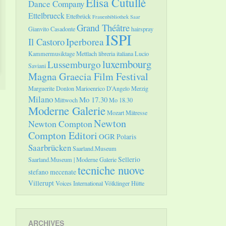
Elisa Cutullè
Dance Company
Ettelbrueck
Ettelbrück
Frauenbibliothek Saar
Grand Théâtre
Gianvito Casadonte
hairspray
ISPI
Il Castoro
Iperborea
Kammermusiktage Mettlach
libreria italiana
Lucio
luxembourg
Lussemburgo
Saviani
Magna Graecia Film Festival
Marguerite Donlon
Marioenrico D'Angelo
Merzig
Milano
Mo 17.30
Mittwoch
Mo 18.30
Moderne Galerie
Mozart
Mätresse
Newton
Newton Compton
Compton Editori
OGR
Polaris
Saarbrücken
Saarland.Museum
Sellerio
Saarland.Museum | Moderne Galerie
tecniche nuove
stefano mecenate
Villerupt
Voices International
Völklinger Hütte
ARCHIVES