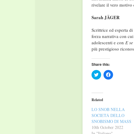
rivelare il vero motivo
Sarah JÄGER
Scrittrice ed esperta d
forza narrativa con cu
adolescenti e con
E se
più prestigioso riconos
Share this:
Click
Click
to
to
share
share
on
on
Twitter
Facebook
(Opens
(Opens
in
in
Related
new
new
window)
window)
LO SNOB NELLA
SOCIETÁ DELLO
SNOBISMO DI MASS
10th October 2022
In "Italiano"