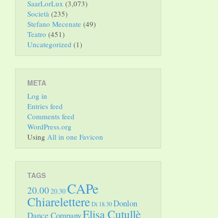
SaarLorLux
(3,073)
Società
(235)
Stefano Mecenate
(49)
Teatro
(451)
Uncategorized
(1)
META
Log in
Entries feed
Comments feed
WordPress.org
Using
All in one Favicon
TAGS
CAPe
20.00
20.30
Chiarelettere
Donlon
Di 18.30
Elisa Cutullè
Dance Company