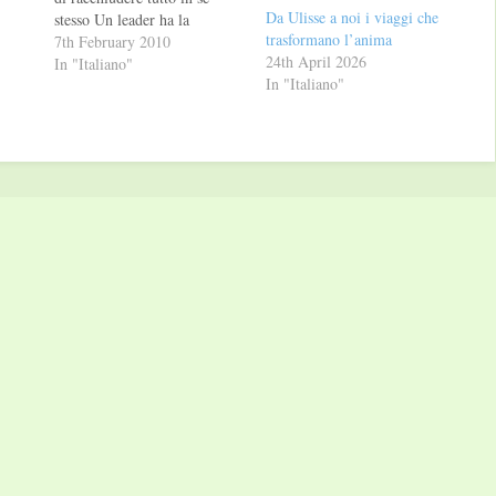
Da Ulisse a noi i viaggi che
stesso Un leader ha la
trasformano l’anima
responsabilità etica della vita
7th February 2010
24th April 2026
Un leader
In "Italiano"
In "Italiano"
diventa funzionale quando
riesce a conquistare
l’inconscio Un leader
percepisce se stesso come
ipotesi di individuo Sulla
leadership…