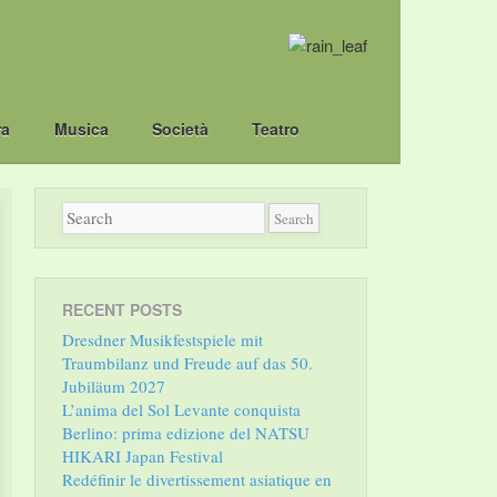
ra
Musica
Società
Teatro
RECENT POSTS
Dresdner Musikfestspiele mit
Traumbilanz und Freude auf das 50.
Jubiläum 2027
L’anima del Sol Levante conquista
Berlino: prima edizione del NATSU
HIKARI Japan Festival
Redéfinir le divertissement asiatique en