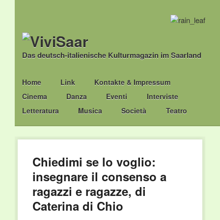
Das deutsch-italienische Kulturmagazin im Saarland
Main menu
Skip
Home
Link
Kontakte & Impressum
to
Cinema
Danza
Eventi
Interviste
content
Letteratura
Musica
Società
Teatro
Chiedimi se lo voglio:
insegnare il consenso a
ragazzi e ragazze, di
Caterina di Chio