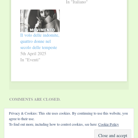
Novara e Caterina Di
In "Italiano"
Chio si propone come
un utile strumento
inedito per gestire le
difficoltà in classe,
migliorare il clima e
Il volo delle indomite,
le relazioni e aiutare i
quattro donne nel
bambini a…
secolo delle tempeste
5th April 2025
In "Eventi"
COMMENTS ARE CLOSED.
Privacy & Cookies: This site uses cookies. By continuing to use this website, you
agree to their use.
To find out more, including how to control cookies, see here:
Cookie Policy
Website by Diamond Visions