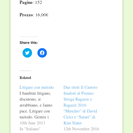
Pagine
: 152
Prezzo
: 16,00€
Share this:
Click
Click
to
to
share
share
on
on
Twitter
Facebook
(Opens
(Opens
in
in
Related
new
new
window)
window)
Litigare con metodo
Due titoli Il Castoro
I bambini litigano,
finalisti al Premio
discutono, si
Strega Ragazze e
arrabbiano, e fanno
Ragazzi 2016:
pace. Litigare con
“Muschio” di David
metodo. Gestire i
Cirici e “Smart” di
litigi dei bambini a
10th June 2013
Kim Slater
scuola, di Daniele
In "Italiano"
12th November 2016